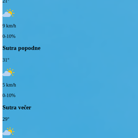
21
°
9
km/h
0-10%
Sutra popodne
31
°
5
km/h
0-10%
Sutra večer
29
°