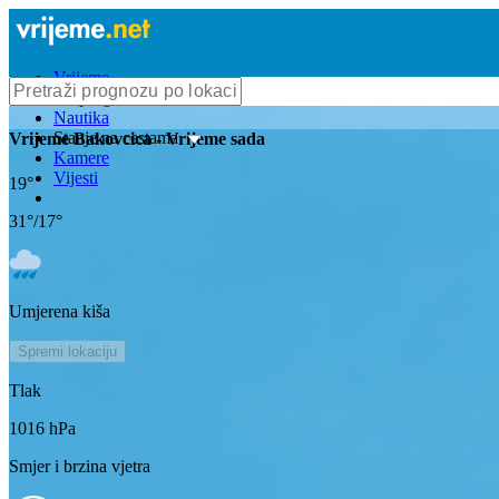
Vrijeme
Bioprognoza
Nautika
Stanje na cestama
Vrijeme
Bakovcica
- Vrijeme sada
Kamere
Vijesti
19
°
31
°/
17
°
Umjerena kiša
Spremi lokaciju
Tlak
1016
hPa
Smjer i brzina vjetra