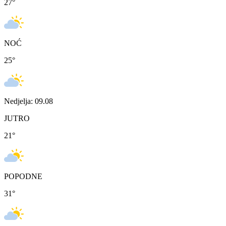
27
°
NOĆ
25
°
Nedjelja: 09.08
JUTRO
21
°
POPODNE
31
°