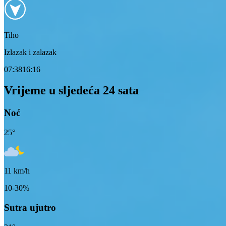
Tiho
Izlazak i zalazak
07:38
16:16
Vrijeme u sljedeća 24 sata
Noć
25
°
11
km/h
10-30%
Sutra ujutro