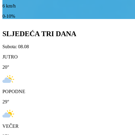
6
km/h
0-10%
SLJEDEĆA TRI DANA
Subota: 08.08
JUTRO
20
°
POPODNE
29
°
VEČER