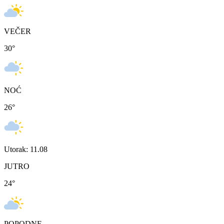
VEČER
30
°
NOĆ
26
°
Utorak: 11.08
JUTRO
24
°
POPODNE