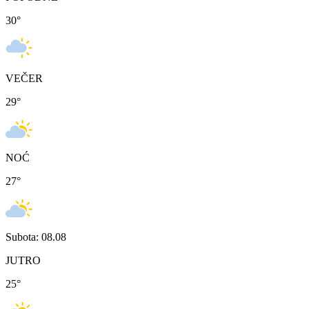
30
°
VEČER
29
°
NOĆ
27
°
Subota: 08.08
JUTRO
25
°