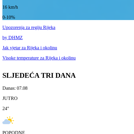
16
km/h
0-10%
Upozorenja
za regiju Rijeka
by DHMZ
Jak vjetar za
Rijeka i okolinu
Visoke temperature za
Rijeka i okolinu
SLJEDEĆA TRI DANA
Danas: 07.08
JUTRO
24
°
POPODNE