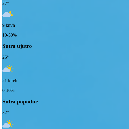
27
°
9
km/h
10-30%
Sutra ujutro
25
°
21
km/h
0-10%
Sutra popodne
32
°