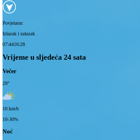
Povjetarac
Izlazak i zalazak
07:44
16:28
Vrijeme u sljedeća 24 sata
Večer
29
°
10
km/h
10-30%
Noć