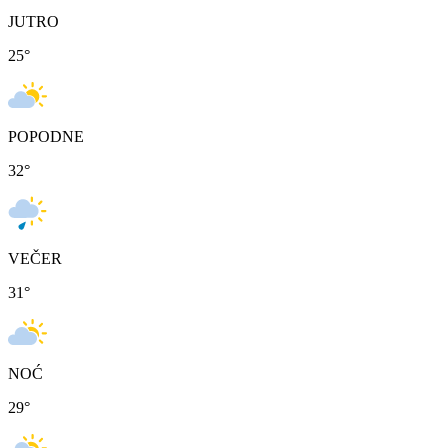
JUTRO
25
°
POPODNE
32
°
VEČER
31
°
NOĆ
29
°