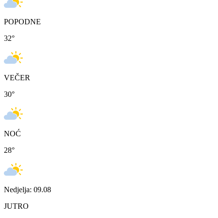
POPODNE
32
°
VEČER
30
°
NOĆ
28
°
Nedjelja: 09.08
JUTRO