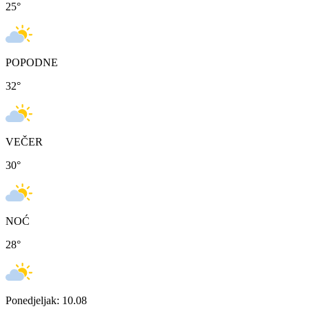
25
°
POPODNE
32
°
VEČER
30
°
NOĆ
28
°
Ponedjeljak: 10.08