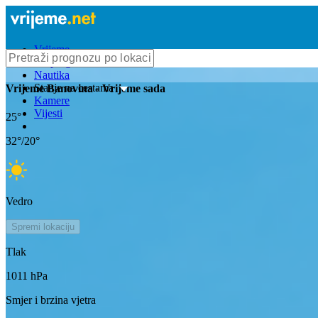
Vrijeme
Bioprognoza
Nautika
Stanje na cestama
Vrijeme
Banovina
- Vrijeme sada
Kamere
Vijesti
25
°
32
°/
20
°
Vedro
Spremi lokaciju
Tlak
1011
hPa
Smjer i brzina vjetra