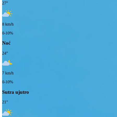
27
°
8
km/h
0-10%
Noć
24
°
7
km/h
0-10%
Sutra ujutro
21
°