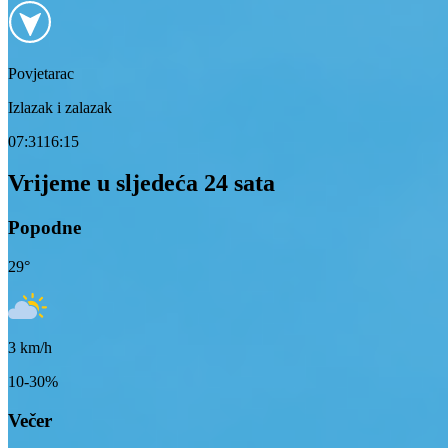
Povjetarac
Izlazak i zalazak
07:31
16:15
Vrijeme u sljedeća 24 sata
Popodne
29
°
3
km/h
10-30%
Večer