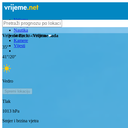
Vrijeme
Bioprognoza
Nautika
Stanje na cestama
Vrijeme
Becic
- Vrijeme sada
Kamere
Vijesti
35
°
41
°/
20
°
Vedro
Spremi lokaciju
Tlak
1013
hPa
Smjer i brzina vjetra