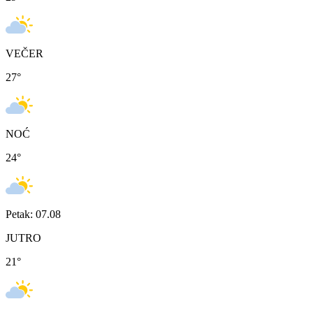
VEČER
27
°
NOĆ
24
°
Petak: 07.08
JUTRO
21
°