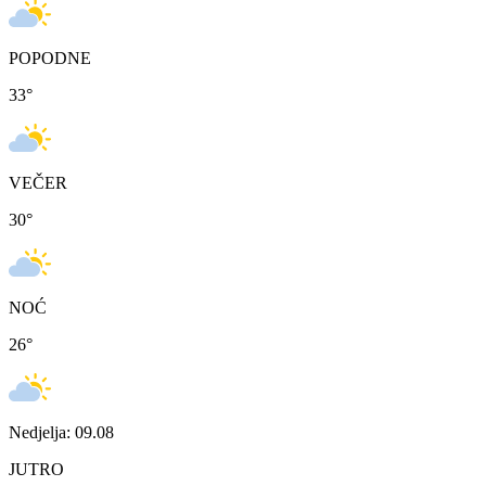
POPODNE
33
°
VEČER
30
°
NOĆ
26
°
Nedjelja: 09.08
JUTRO