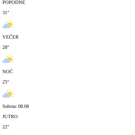
POPODNE
31
°
VEČER
28
°
NOĆ
25
°
Subota: 08.08
JUTRO
22
°