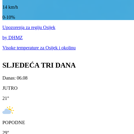
14
km/h
0-10%
Upozorenja
za regiju Osijek
by DHMZ
Visoke temperature za
Osijek i okolinu
SLJEDEĆA TRI DANA
Danas: 06.08
JUTRO
21
°
POPODNE
29
°