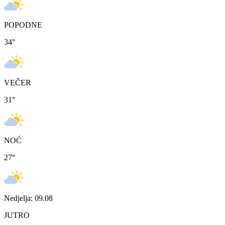
POPODNE
34
°
VEČER
31
°
NOĆ
27
°
Nedjelja: 09.08
JUTRO