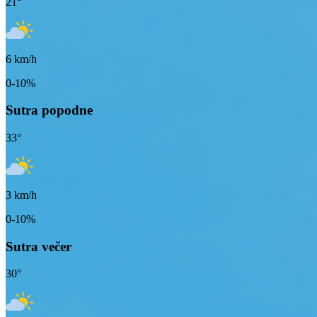
21
°
6
km/h
0-10%
Sutra popodne
33
°
3
km/h
0-10%
Sutra večer
30
°