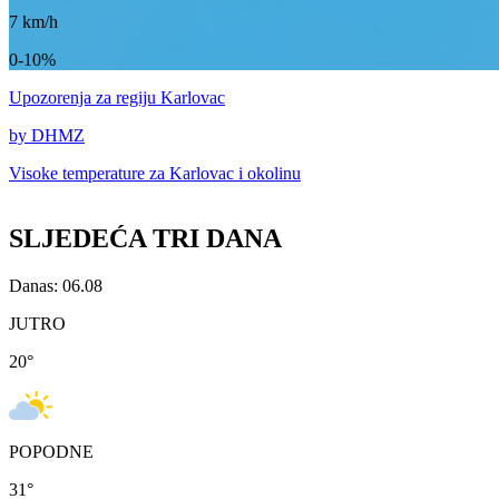
7
km/h
0-10%
Upozorenja
za regiju Karlovac
by DHMZ
Visoke temperature za
Karlovac i okolinu
SLJEDEĆA TRI DANA
Danas: 06.08
JUTRO
20
°
POPODNE
31
°