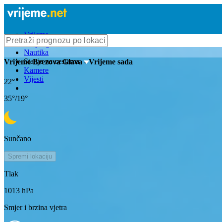
Vrijeme
Bioprognoza
Nautika
Stanje na cestama
Vrijeme
Brezova Glava
- Vrijeme sada
Kamere
Vijesti
22
°
35
°/
19
°
Sunčano
Spremi lokaciju
Tlak
1013
hPa
Smjer i brzina vjetra