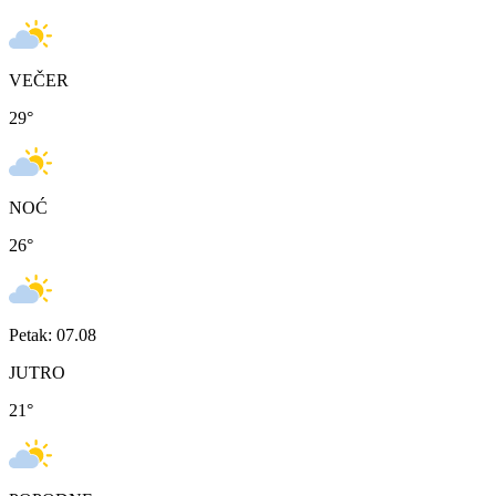
VEČER
29
°
NOĆ
26
°
Petak: 07.08
JUTRO
21
°