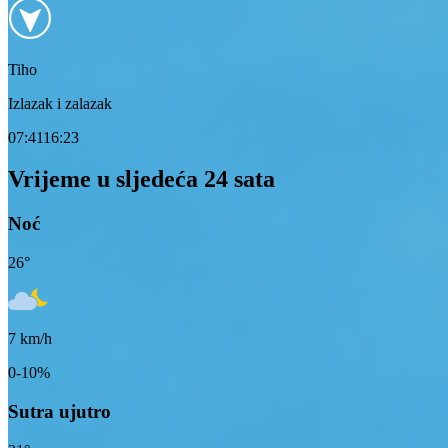
Tiho
Izlazak i zalazak
07:41
16:23
Vrijeme u sljedeća 24 sata
Noć
26
°
7
km/h
0-10%
Sutra ujutro