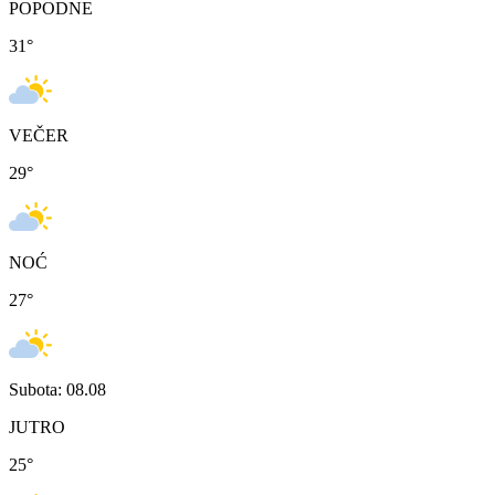
POPODNE
31
°
VEČER
29
°
NOĆ
27
°
Subota: 08.08
JUTRO
25
°