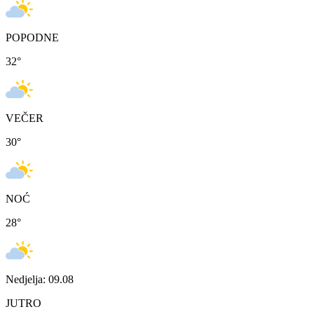
POPODNE
32
°
VEČER
30
°
NOĆ
28
°
Nedjelja: 09.08
JUTRO