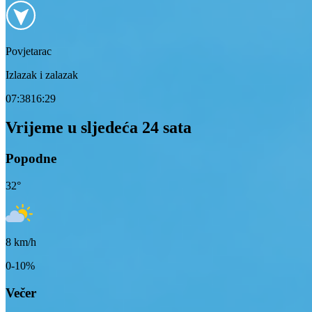
Povjetarac
Izlazak i zalazak
07:38
16:29
Vrijeme u sljedeća 24 sata
Popodne
32
°
8
km/h
0-10%
Večer