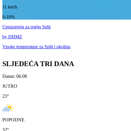
11
km/h
0-10%
Upozorenja
za regiju Split
by DHMZ
Visoke temperature za
Split i okolinu
SLJEDEĆA TRI DANA
Danas: 06.08
JUTRO
23
°
POPODNE
32
°