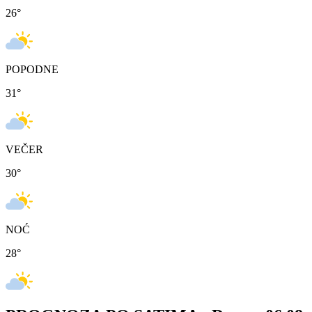
26
°
POPODNE
31
°
VEČER
30
°
NOĆ
28
°