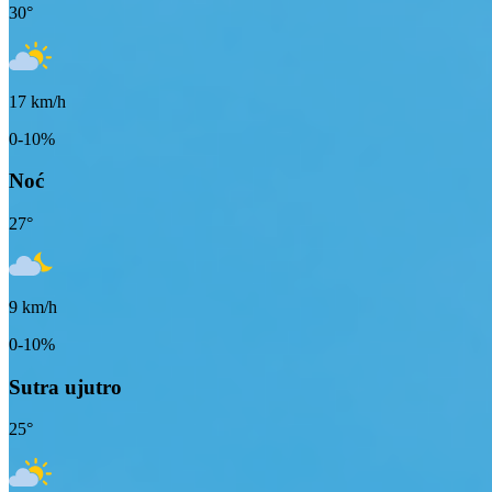
30
°
17
km/h
0-10%
Noć
27
°
9
km/h
0-10%
Sutra ujutro
25
°