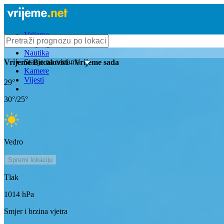
Vrijeme
Bioprognoza
Nautika
Stanje na cestama
Vrijeme
Bucalovici
- Vrijeme sada
Kamere
Vijesti
29
°
30
°/
25
°
Vedro
Spremi lokaciju
Tlak
1014
hPa
Smjer i brzina vjetra