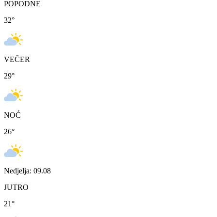
POPODNE
32
°
VEČER
29
°
NOĆ
26
°
Nedjelja: 09.08
JUTRO
21
°