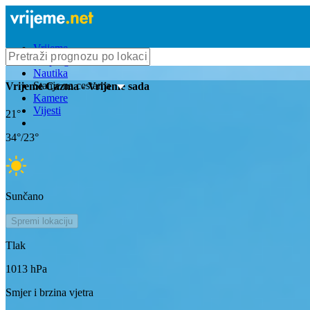
Vrijeme
Bioprognoza
Nautika
Stanje na cestama
Vrijeme
Cazma
- Vrijeme sada
Kamere
Vijesti
21
°
34
°/
23
°
Sunčano
Spremi lokaciju
Tlak
1013
hPa
Smjer i brzina vjetra