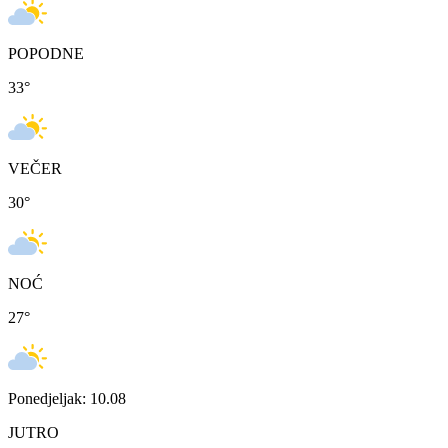
POPODNE
33
°
VEČER
30
°
NOĆ
27
°
Ponedjeljak: 10.08
JUTRO