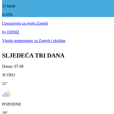
15
km/h
0-10%
Upozorenja
za regiju Zagreb
by DHMZ
Visoke temperature za
Zagreb i okolinu
SLJEDEĆA TRI DANA
Danas: 07.08
JUTRO
21
°
POPODNE
29
°