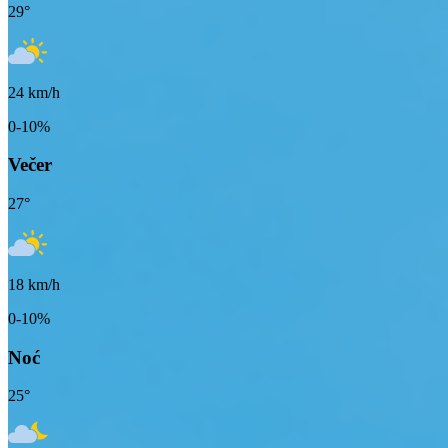
29
°
24
km/h
0-10%
Večer
27
°
18
km/h
0-10%
Noć
25
°