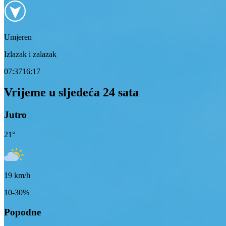
Umjeren
Izlazak i zalazak
07:37
16:17
Vrijeme u sljedeća 24 sata
Jutro
21
°
19
km/h
10-30%
Popodne