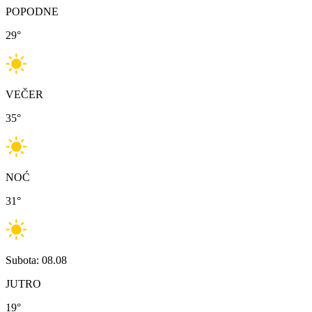
POPODNE
29
°
VEČER
35
°
NOĆ
31
°
Subota: 08.08
JUTRO
19
°