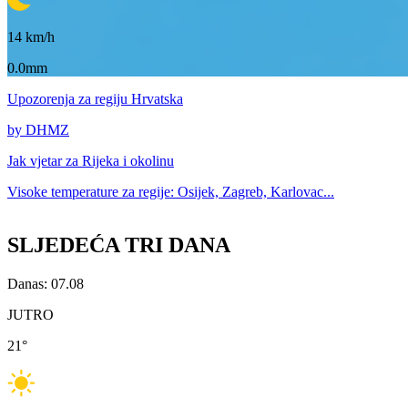
14
km/h
0.0mm
Upozorenja
za regiju Hrvatska
by DHMZ
Jak vjetar za
Rijeka i okolinu
Visoke temperature za
regije: Osijek, Zagreb, Karlovac...
SLJEDEĆA TRI DANA
Danas: 07.08
JUTRO
21
°