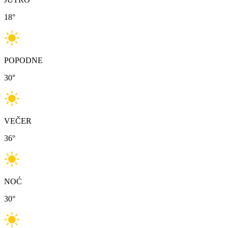
18
°
POPODNE
30
°
VEČER
36
°
NOĆ
30
°