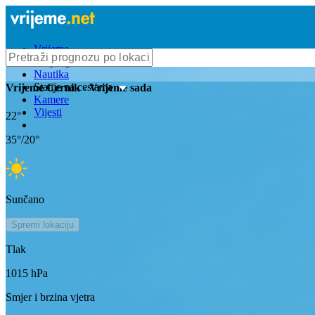
Vrijeme
Bioprognoza
Nautika
Stanje na cestama
Vrijeme
Cernik
- Vrijeme sada
Kamere
Vijesti
22
°
35
°/
20
°
Sunčano
Spremi lokaciju
Tlak
1015
hPa
Smjer i brzina vjetra