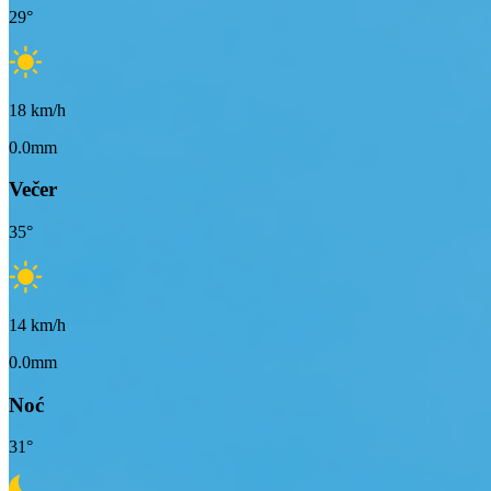
29
°
18
km/h
0.0mm
Večer
35
°
14
km/h
0.0mm
Noć
31
°