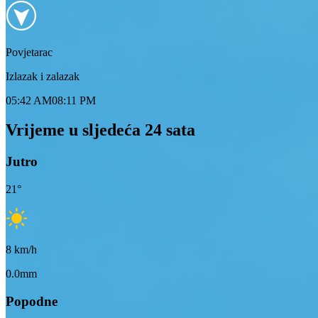
Povjetarac
Izlazak i zalazak
05:42 AM
08:11 PM
Vrijeme u sljedeća 24 sata
Jutro
21
°
8
km/h
0.0mm
Popodne