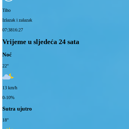
Tiho
Izlazak i zalazak
07:38
16:27
Vrijeme u sljedeća 24 sata
Noć
22
°
13
km/h
0-10%
Sutra ujutro
18
°