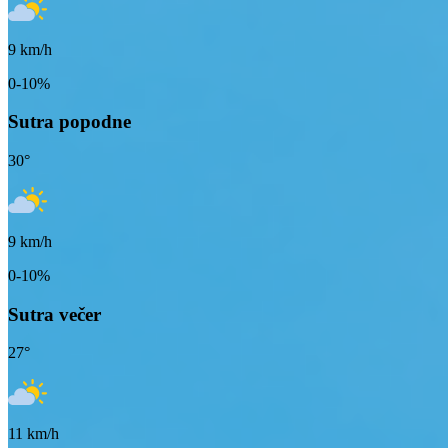
9
km/h
0-10%
Sutra popodne
30
°
9
km/h
0-10%
Sutra večer
27
°
11
km/h