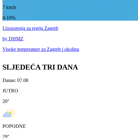
7
km/h
0-10%
Upozorenja
za regiju Zagreb
by DHMZ
Visoke temperature za
Zagreb i okolinu
SLJEDEĆA TRI DANA
Danas: 07.08
JUTRO
20
°
POPODNE
29
°