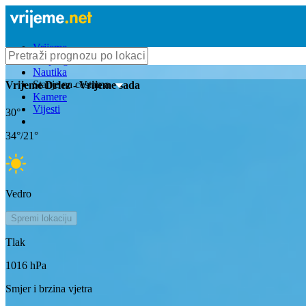
Vrijeme
Bioprognoza
Nautika
Stanje na cestama
Vrijeme
Drlez
- Vrijeme sada
Kamere
Vijesti
30
°
34
°/
21
°
Vedro
Spremi lokaciju
Tlak
1016
hPa
Smjer i brzina vjetra