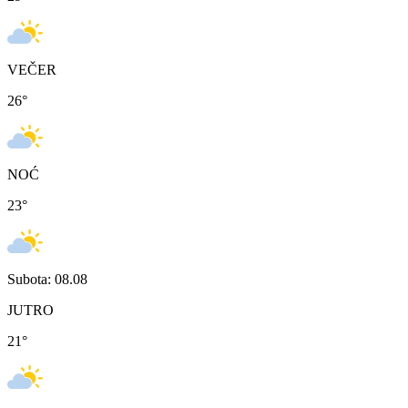
VEČER
26
°
NOĆ
23
°
Subota: 08.08
JUTRO
21
°