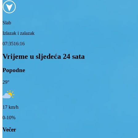
Slab
Izlazak i zalazak
07:35
16:16
Vrijeme u sljedeća 24 sata
Popodne
29
°
17
km/h
0-10%
Večer