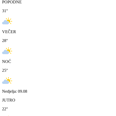
POPODNE
31
°
VEČER
28
°
NOĆ
25
°
Nedjelja: 09.08
JUTRO
22
°