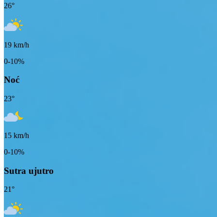
26
°
19
km/h
0-10%
Noć
23
°
15
km/h
0-10%
Sutra ujutro
21
°