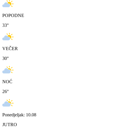
POPODNE
33
°
VEČER
30
°
NOĆ
26
°
Ponedjeljak: 10.08
JUTRO