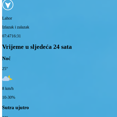
Lahor
Izlazak i zalazak
07:47
16:31
Vrijeme u sljedeća 24 sata
Noć
25
°
8
km/h
10-30%
Sutra ujutro