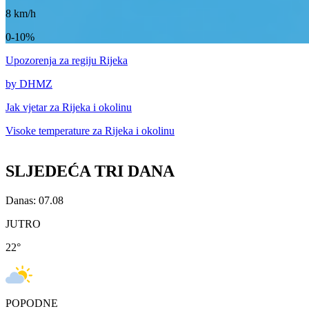
8
km/h
0-10%
Upozorenja
za regiju Rijeka
by DHMZ
Jak vjetar za
Rijeka i okolinu
Visoke temperature za
Rijeka i okolinu
SLJEDEĆA TRI DANA
Danas: 07.08
JUTRO
22
°
POPODNE