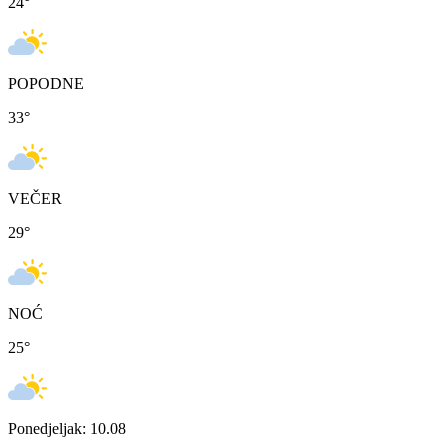
24
°
POPODNE
33
°
VEČER
29
°
NOĆ
25
°
Ponedjeljak: 10.08