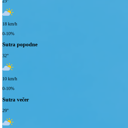
23
°
18
km/h
0-10%
Sutra popodne
32
°
10
km/h
0-10%
Sutra večer
29
°