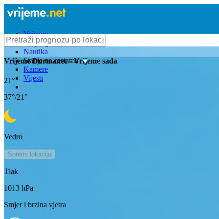
Vrijeme
Bioprognoza
Nautika
Stanje na cestama
Vrijeme
Durmanec
- Vrijeme sada
Kamere
Vijesti
21
°
37
°/
21
°
Vedro
Spremi lokaciju
Tlak
1013
hPa
Smjer i brzina vjetra