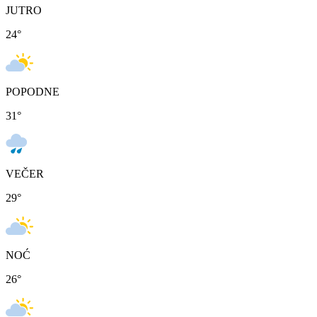
JUTRO
24
°
POPODNE
31
°
VEČER
29
°
NOĆ
26
°