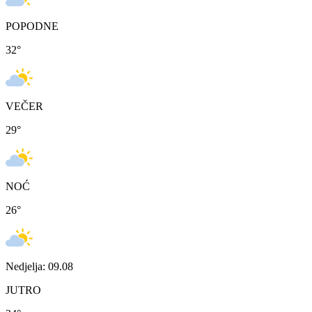
POPODNE
32
°
VEČER
29
°
NOĆ
26
°
Nedjelja: 09.08
JUTRO