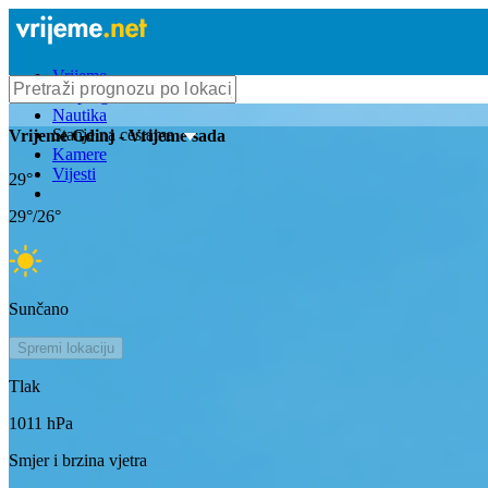
Vrijeme
Bioprognoza
Nautika
Stanje na cestama
Vrijeme
Gdinj
- Vrijeme sada
Kamere
Vijesti
29
°
29
°/
26
°
Sunčano
Spremi lokaciju
Tlak
1011
hPa
Smjer i brzina vjetra