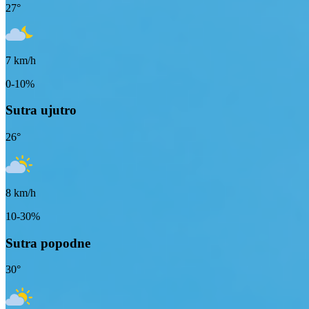
27
°
7
km/h
0-10%
Sutra ujutro
26
°
8
km/h
10-30%
Sutra popodne
30
°