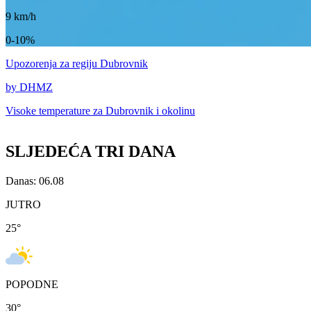
9
km/h
0-10%
Upozorenja
za regiju Dubrovnik
by DHMZ
Visoke temperature za
Dubrovnik i okolinu
SLJEDEĆA TRI DANA
Danas: 06.08
JUTRO
25
°
POPODNE
30
°