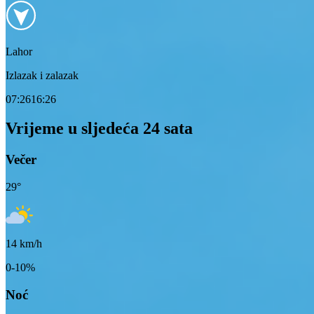
Lahor
Izlazak i zalazak
07:26
16:26
Vrijeme u sljedeća 24 sata
Večer
29
°
14
km/h
0-10%
Noć