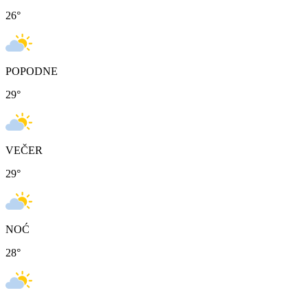
26
°
POPODNE
29
°
VEČER
29
°
NOĆ
28
°