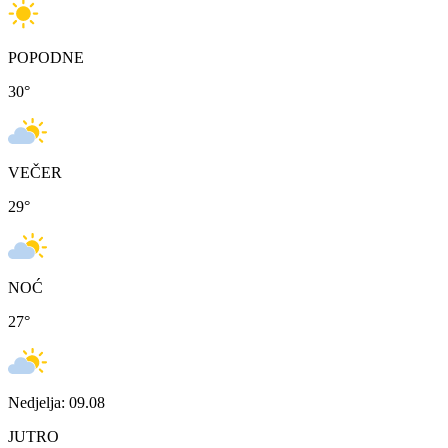
POPODNE
30
°
VEČER
29
°
NOĆ
27
°
Nedjelja: 09.08
JUTRO