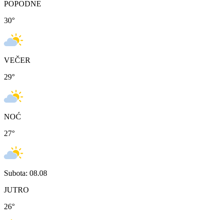
POPODNE
30
°
VEČER
29
°
NOĆ
27
°
Subota: 08.08
JUTRO
26
°