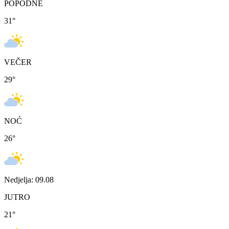
POPODNE
31
°
VEČER
29
°
NOĆ
26
°
Nedjelja: 09.08
JUTRO
21
°