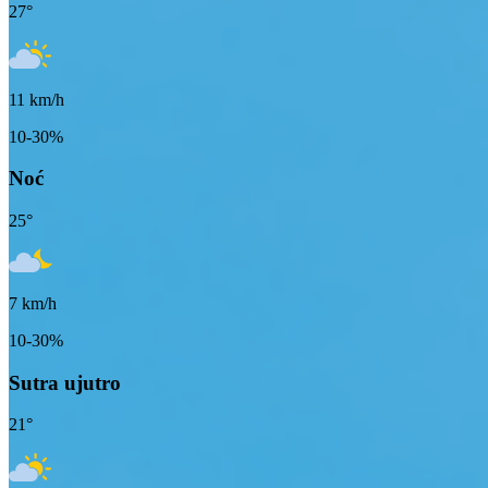
27
°
11
km/h
10-30%
Noć
25
°
7
km/h
10-30%
Sutra ujutro
21
°