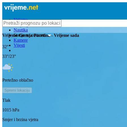
Vrijeme
Bioprognoza
Nautika
Stanje na cestama
Vrijeme
Gornja Pacetina
- Vrijeme sada
Kamere
Vijesti
32
°
33
°/
23
°
Pretežno oblačno
Spremi lokaciju
Tlak
1015
hPa
Smjer i brzina vjetra