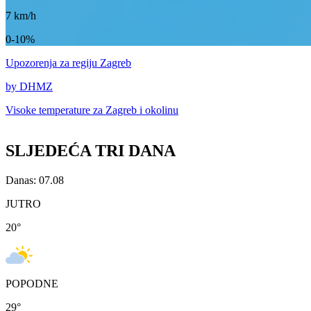
7
km/h
0-10%
Upozorenja
za regiju Zagreb
by DHMZ
Visoke temperature za
Zagreb i okolinu
SLJEDEĆA TRI DANA
Danas: 07.08
JUTRO
20
°
POPODNE
29
°