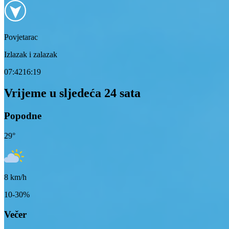
Povjetarac
Izlazak i zalazak
07:42
16:19
Vrijeme u sljedeća 24 sata
Popodne
29
°
8
km/h
10-30%
Večer