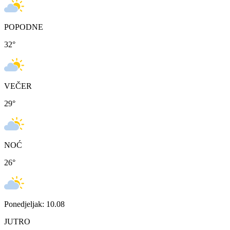
POPODNE
32
°
VEČER
29
°
NOĆ
26
°
Ponedjeljak: 10.08
JUTRO