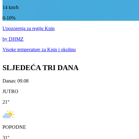
14
km/h
0-10%
Upozorenja
za regiju Knin
by DHMZ
Visoke temperature za
Knin i okolinu
SLJEDEĆA TRI DANA
Danas: 09.08
JUTRO
21
°
POPODNE
31
°