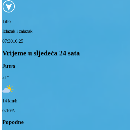
Tiho
Izlazak i zalazak
07:30
16:25
Vrijeme u sljedeća 24 sata
Jutro
21
°
14
km/h
0-10%
Popodne