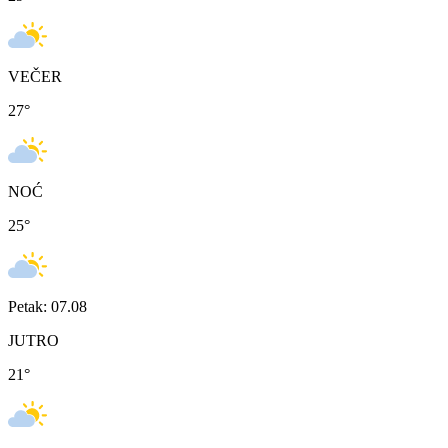
VEČER
27
°
NOĆ
25
°
Petak: 07.08
JUTRO
21
°