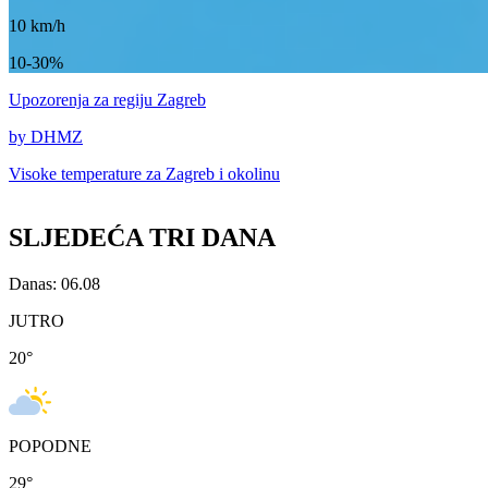
10
km/h
10-30%
Upozorenja
za regiju Zagreb
by DHMZ
Visoke temperature za
Zagreb i okolinu
SLJEDEĆA TRI DANA
Danas: 06.08
JUTRO
20
°
POPODNE
29
°