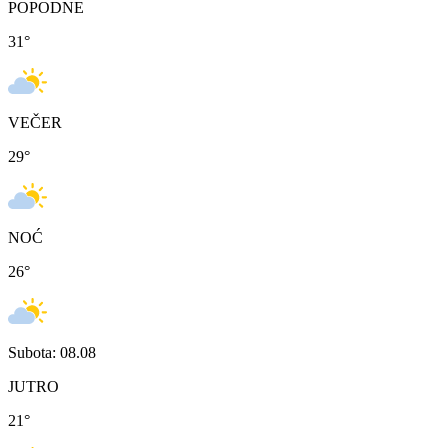
POPODNE
31
°
VEČER
29
°
NOĆ
26
°
Subota: 08.08
JUTRO
21
°