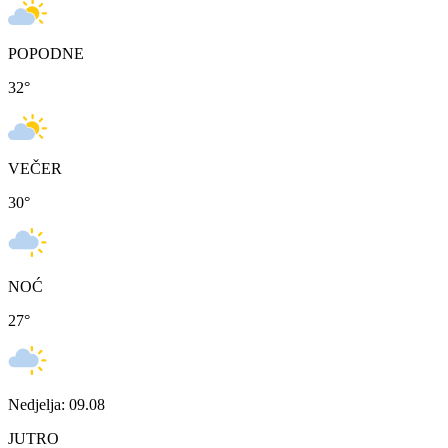
POPODNE
32
°
VEČER
30
°
NOĆ
27
°
Nedjelja: 09.08
JUTRO