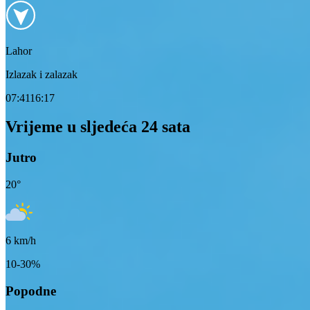
Lahor
Izlazak i zalazak
07:41
16:17
Vrijeme u sljedeća 24 sata
Jutro
20
°
6
km/h
10-30%
Popodne