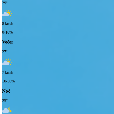
29
°
8
km/h
0-10%
Večer
27
°
7
km/h
10-30%
Noć
25
°