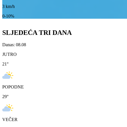
3
km/h
0-10%
SLJEDEĆA TRI DANA
Danas: 08.08
JUTRO
21
°
POPODNE
29
°
VEČER