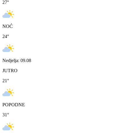
27
°
NOĆ
24
°
Nedjelja: 09.08
JUTRO
21
°
POPODNE
31
°