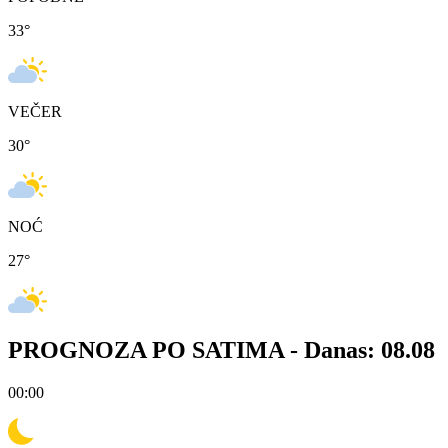
33
°
VEČER
30
°
NOĆ
27
°
PROGNOZA PO SATIMA -
Danas: 08.08
00:00