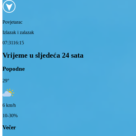
Povjetarac
Izlazak i zalazak
07:31
16:15
Vrijeme u sljedeća 24 sata
Popodne
29
°
6
km/h
10-30%
Večer