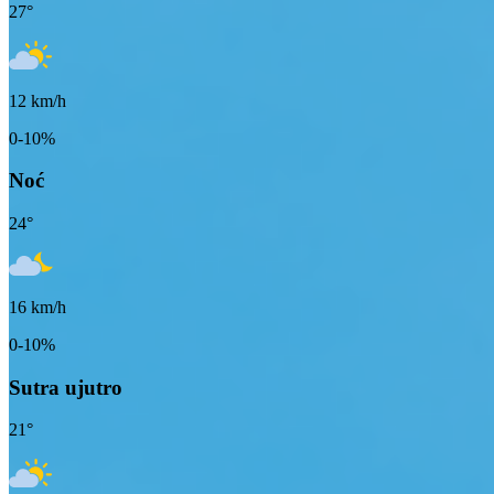
27
°
12
km/h
0-10%
Noć
24
°
16
km/h
0-10%
Sutra ujutro
21
°