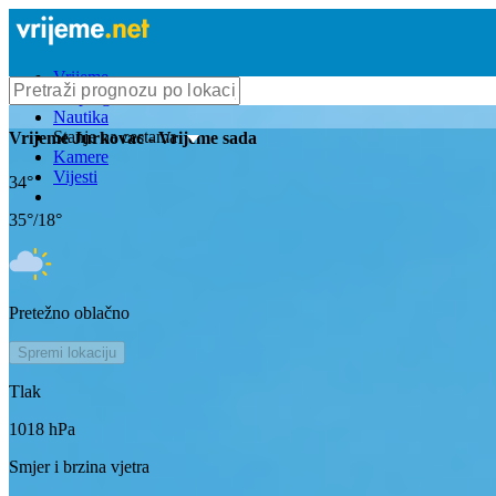
Vrijeme
Bioprognoza
Nautika
Stanje na cestama
Vrijeme
Jurkovac
- Vrijeme sada
Kamere
Vijesti
34
°
35
°/
18
°
Pretežno oblačno
Spremi lokaciju
Tlak
1018
hPa
Smjer i brzina vjetra