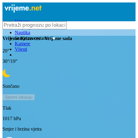
Vrijeme
Bioprognoza
Nautika
Stanje na cestama
Vrijeme
Krizevcec
- Vrijeme sada
Kamere
Vijesti
20
°
30
°/
19
°
Sunčano
Spremi lokaciju
Tlak
1017
hPa
Smjer i brzina vjetra