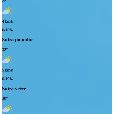
22
°
4
km/h
0-10%
Sutra popodne
32
°
5
km/h
0-10%
Sutra večer
30
°