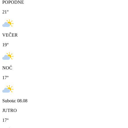
POPODNE
21
°
VEČER
19
°
NOĆ
17
°
Subota: 08.08
JUTRO
17
°