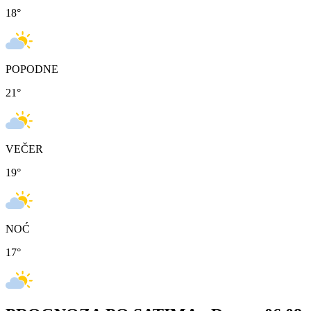
18
°
POPODNE
21
°
VEČER
19
°
NOĆ
17
°