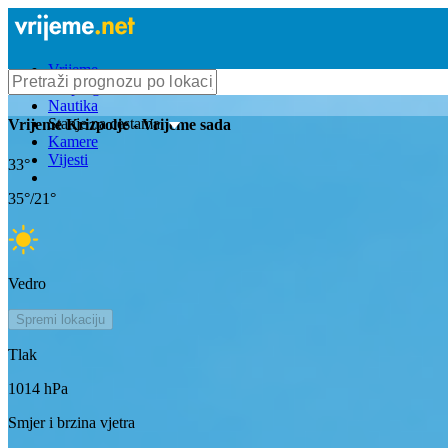
Vrijeme
Bioprognoza
Nautika
Stanje na cestama
Vrijeme
Krizpolje
- Vrijeme sada
Kamere
Vijesti
33
°
35
°/
21
°
Vedro
Spremi lokaciju
Tlak
1014
hPa
Smjer i brzina vjetra