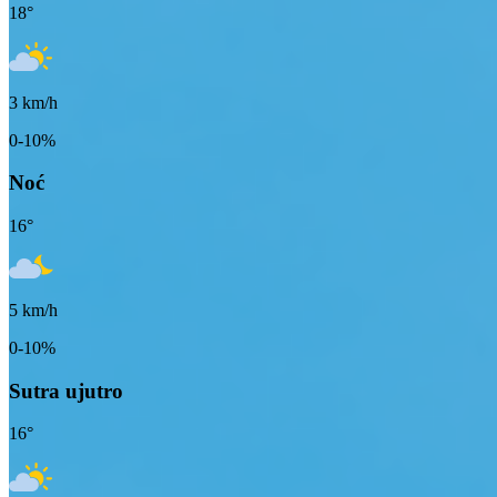
18
°
3
km/h
0-10%
Noć
16
°
5
km/h
0-10%
Sutra ujutro
16
°