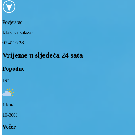
Povjetarac
Izlazak i zalazak
07:41
16:28
Vrijeme u sljedeća 24 sata
Popodne
19
°
1
km/h
10-30%
Večer