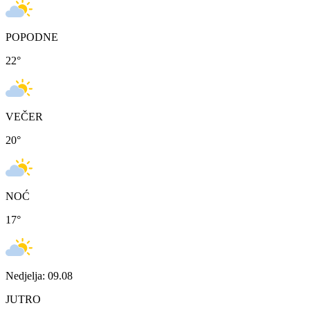
POPODNE
22
°
VEČER
20
°
NOĆ
17
°
Nedjelja: 09.08
JUTRO