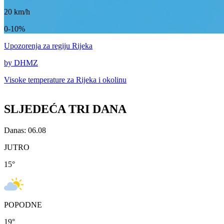
20
km/h
0-10%
Upozorenja
za regiju Rijeka
by DHMZ
Visoke temperature za
Rijeka i okolinu
SLJEDEĆA TRI DANA
Danas: 06.08
JUTRO
15
°
POPODNE
19
°