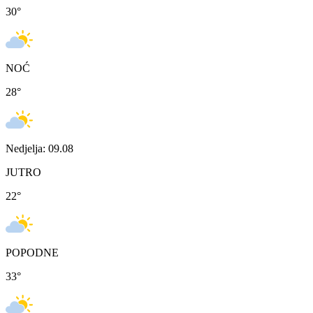
30
°
NOĆ
28
°
Nedjelja: 09.08
JUTRO
22
°
POPODNE
33
°