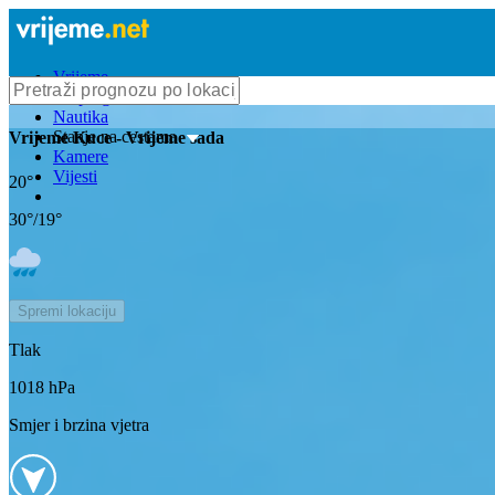
Vrijeme
Bioprognoza
Nautika
Stanje na cestama
Vrijeme
Kuce
- Vrijeme sada
Kamere
Vijesti
20
°
30
°/
19
°
Spremi lokaciju
Tlak
1018
hPa
Smjer i brzina vjetra