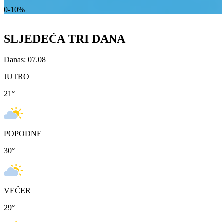
0-10%
SLJEDEĆA TRI DANA
Danas: 07.08
JUTRO
21
°
POPODNE
30
°
VEČER
29
°