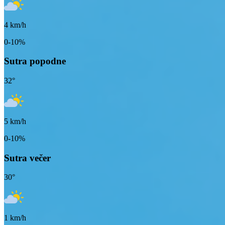
4
km/h
0-10%
Sutra popodne
32
°
5
km/h
0-10%
Sutra večer
30
°
1
km/h