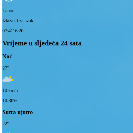
Lahor
Izlazak i zalazak
07:41
16:20
Vrijeme u sljedeća 24 sata
Noć
27
°
10
km/h
10-30%
Sutra ujutro
22
°