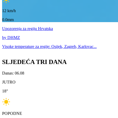
12
km/h
0.0mm
Upozorenja
za regiju Hrvatska
by DHMZ
Visoke temperature za
regije: Osijek, Zagreb, Karlovac...
SLJEDEĆA TRI DANA
Danas: 06.08
JUTRO
18
°
POPODNE