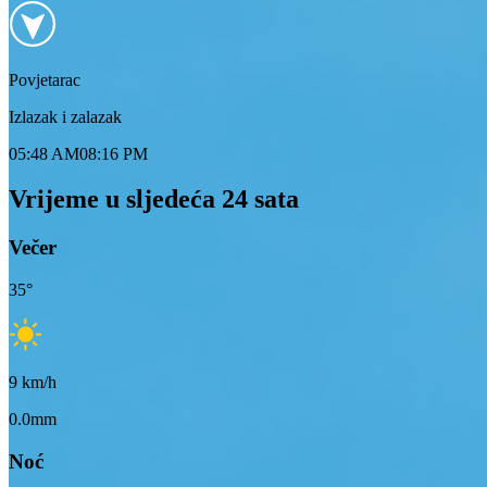
Povjetarac
Izlazak i zalazak
05:48 AM
08:16 PM
Vrijeme u sljedeća 24 sata
Večer
35
°
9
km/h
0.0mm
Noć