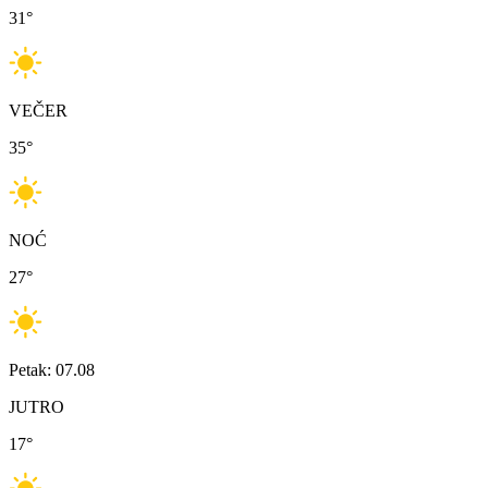
31
°
VEČER
35
°
NOĆ
27
°
Petak: 07.08
JUTRO
17
°