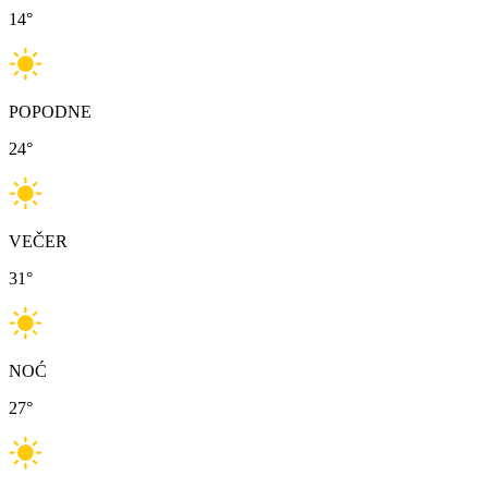
14
°
POPODNE
24
°
VEČER
31
°
NOĆ
27
°