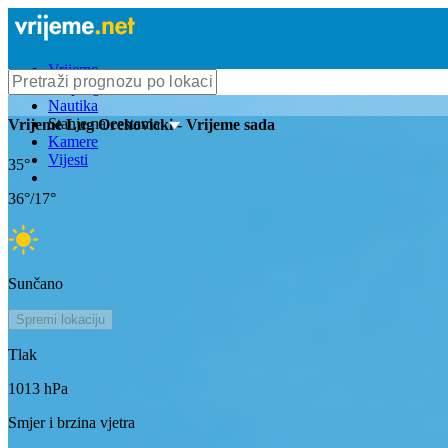
Vrijeme
Bioprognoza
Nautika
Stanje na cestama
Vrijeme
Lug Orehovicki
- Vrijeme sada
Kamere
Vijesti
35
°
36
°/
17
°
Sunčano
Spremi lokaciju
Tlak
1013
hPa
Smjer i brzina vjetra