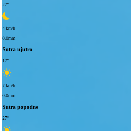
27
°
4
km/h
0.0mm
Sutra ujutro
17
°
7
km/h
0.0mm
Sutra popodne
27
°