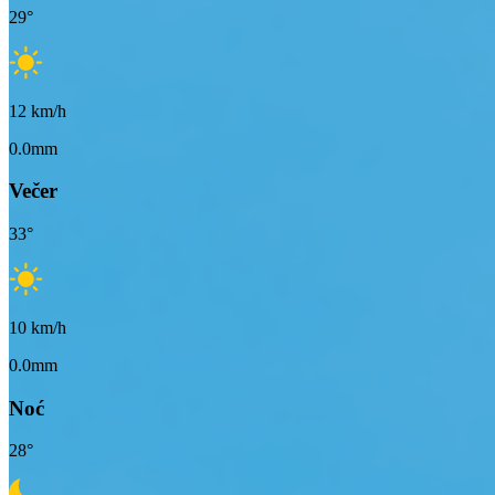
29
°
12
km/h
0.0mm
Večer
33
°
10
km/h
0.0mm
Noć
28
°