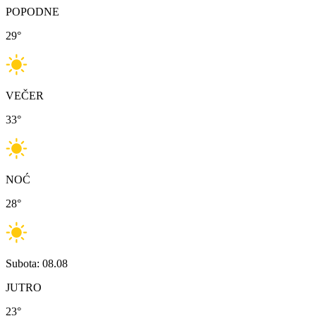
POPODNE
29
°
VEČER
33
°
NOĆ
28
°
Subota: 08.08
JUTRO
23
°