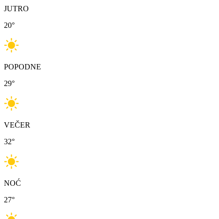
JUTRO
20
°
POPODNE
29
°
VEČER
32
°
NOĆ
27
°