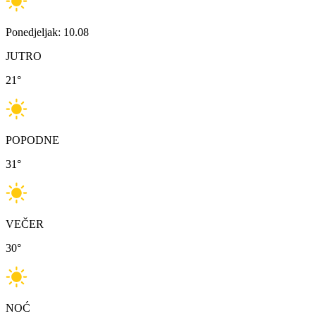
Ponedjeljak: 10.08
JUTRO
21
°
POPODNE
31
°
VEČER
30
°
NOĆ