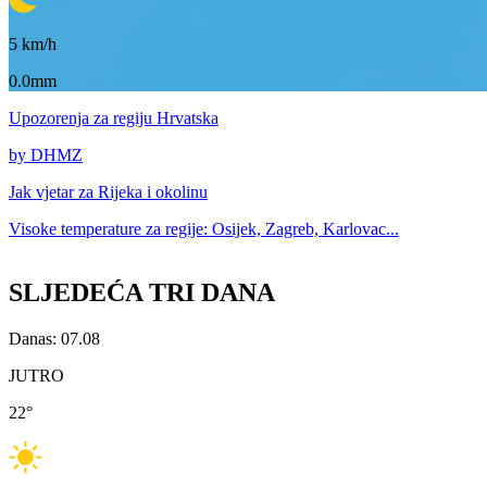
5
km/h
0.0mm
Upozorenja
za regiju Hrvatska
by DHMZ
Jak vjetar za
Rijeka i okolinu
Visoke temperature za
regije: Osijek, Zagreb, Karlovac...
SLJEDEĆA TRI DANA
Danas: 07.08
JUTRO
22
°