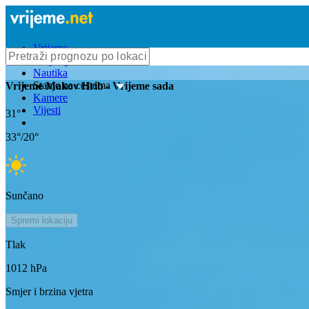
Vrijeme
Bioprognoza
Nautika
Stanje na cestama
Vrijeme
Makov Hrib
- Vrijeme sada
Kamere
Vijesti
31
°
33
°/
20
°
Sunčano
Spremi lokaciju
Tlak
1012
hPa
Smjer i brzina vjetra