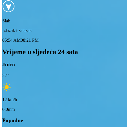
Slab
Izlazak i zalazak
05:54 AM
08:21 PM
Vrijeme u sljedeća 24 sata
Jutro
22
°
12
km/h
0.0mm
Popodne