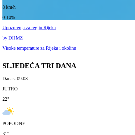
8
km/h
0-10%
Upozorenja
za regiju Rijeka
by DHMZ
Visoke temperature za
Rijeka i okolinu
SLJEDEĆA TRI DANA
Danas: 09.08
JUTRO
22
°
POPODNE
31
°