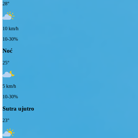
28
°
10
km/h
10-30%
Noć
25
°
5
km/h
10-30%
Sutra ujutro
23
°