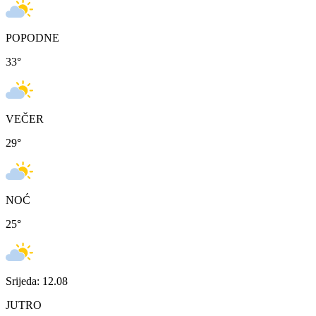
POPODNE
33
°
VEČER
29
°
NOĆ
25
°
Srijeda: 12.08
JUTRO