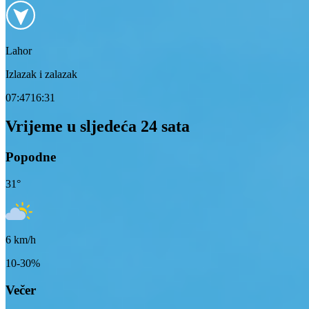
Lahor
Izlazak i zalazak
07:47
16:31
Vrijeme u sljedeća 24 sata
Popodne
31
°
6
km/h
10-30%
Večer