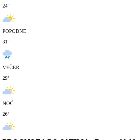
24
°
POPODNE
31
°
VEČER
29
°
NOĆ
26
°