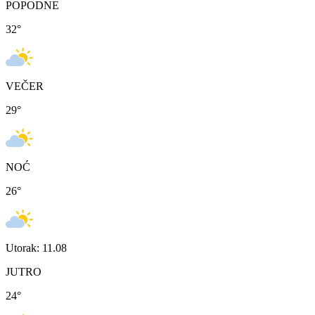
POPODNE
32
°
VEČER
29
°
NOĆ
26
°
Utorak: 11.08
JUTRO
24
°