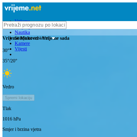
Vrijeme
Bioprognoza
Nautika
Stanje na cestama
Vrijeme
Makovci
- Vrijeme sada
Kamere
Vijesti
30
°
35
°/
20
°
Vedro
Spremi lokaciju
Tlak
1016
hPa
Smjer i brzina vjetra