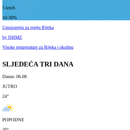
5
km/h
10-30%
Upozorenja
za regiju Rijeka
by DHMZ
Visoke temperature za
Rijeka i okolinu
SLJEDEĆA TRI DANA
Danas: 06.08
JUTRO
24
°
POPODNE
30
°