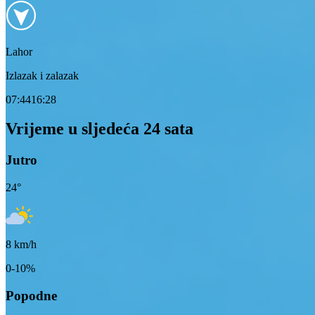
Lahor
Izlazak i zalazak
07:44
16:28
Vrijeme u sljedeća 24 sata
Jutro
24
°
8
km/h
0-10%
Popodne