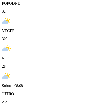
POPODNE
32
°
VEČER
30
°
NOĆ
28
°
Subota: 08.08
JUTRO
25
°