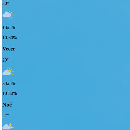
30
°
1
km/h
10-30%
Večer
29
°
3
km/h
10-30%
Noć
27
°