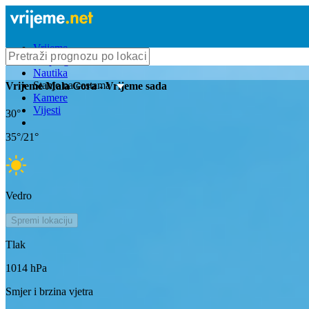
Vrijeme
Bioprognoza
Nautika
Stanje na cestama
Vrijeme
Mala Gora
- Vrijeme sada
Kamere
Vijesti
30
°
35
°/
21
°
Vedro
Spremi lokaciju
Tlak
1014
hPa
Smjer i brzina vjetra