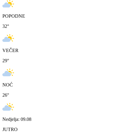
POPODNE
32
°
VEČER
29
°
NOĆ
26
°
Nedjelja: 09.08
JUTRO