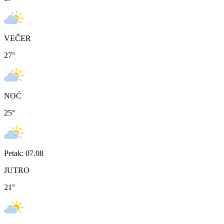
VEČER
27
°
NOĆ
25
°
Petak: 07.08
JUTRO
21
°