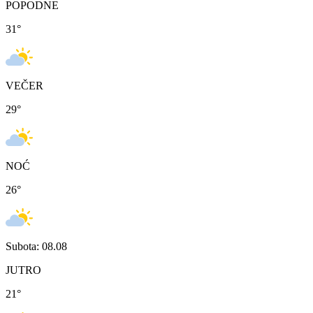
POPODNE
31
°
VEČER
29
°
NOĆ
26
°
Subota: 08.08
JUTRO
21
°