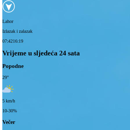
Lahor
Izlazak i zalazak
07:42
16:19
Vrijeme u sljedeća 24 sata
Popodne
29
°
5
km/h
10-30%
Večer