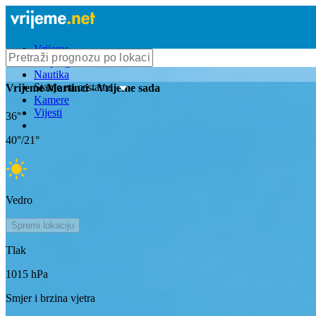
Vrijeme
Bioprognoza
Nautika
Stanje na cestama
Vrijeme
Martinci
- Vrijeme sada
Kamere
Vijesti
36
°
40
°/
21
°
Vedro
Spremi lokaciju
Tlak
1015
hPa
Smjer i brzina vjetra