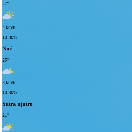
27
°
4
km/h
10-30%
Noć
25
°
8
km/h
10-30%
Sutra ujutro
21
°