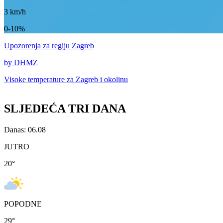
3
km/h
0-10%
Upozorenja
za regiju Zagreb
by DHMZ
Visoke temperature za
Zagreb i okolinu
SLJEDEĆA TRI DANA
Danas: 06.08
JUTRO
20
°
POPODNE
29
°