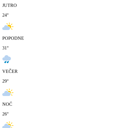
JUTRO
24
°
POPODNE
31
°
VEČER
29
°
NOĆ
26
°