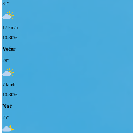
31
°
17
km/h
10-30%
Večer
28
°
7
km/h
10-30%
Noć
25
°