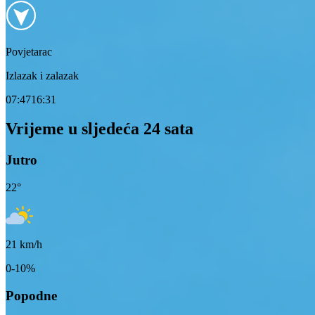
Povjetarac
Izlazak i zalazak
07:47
16:31
Vrijeme u sljedeća 24 sata
Jutro
22
°
21
km/h
0-10%
Popodne