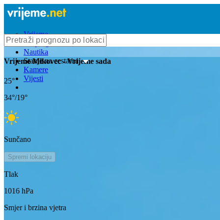
Vrijeme
Bioprognoza
Nautika
Stanje na cestama
Vrijeme
Mikovec
- Vrijeme sada
Kamere
Vijesti
25
°
34
°/
19
°
Sunčano
Spremi lokaciju
Tlak
1016
hPa
Smjer i brzina vjetra