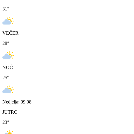
31
°
VEČER
28
°
NOĆ
25
°
Nedjelja: 09.08
JUTRO
23
°