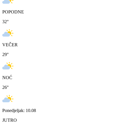
POPODNE
32
°
VEČER
29
°
NOĆ
26
°
Ponedjeljak: 10.08
JUTRO