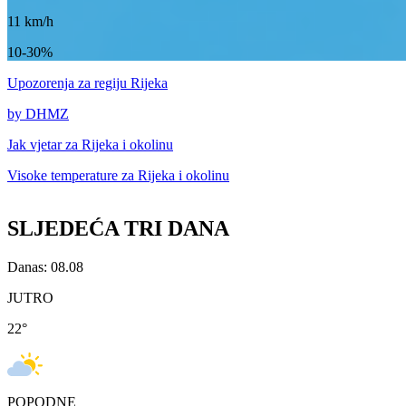
11
km/h
10-30%
Upozorenja
za regiju Rijeka
by DHMZ
Jak vjetar za
Rijeka i okolinu
Visoke temperature za
Rijeka i okolinu
SLJEDEĆA TRI DANA
Danas: 08.08
JUTRO
22
°
POPODNE