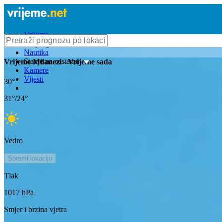
Vrijeme
Bioprognoza
Nautika
Stanje na cestama
Vrijeme
Milanezi
- Vrijeme sada
Kamere
Vijesti
30
°
31
°/
24
°
Vedro
Spremi lokaciju
Tlak
1017
hPa
Smjer i brzina vjetra