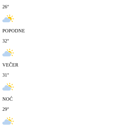
26
°
POPODNE
32
°
VEČER
31
°
NOĆ
29
°