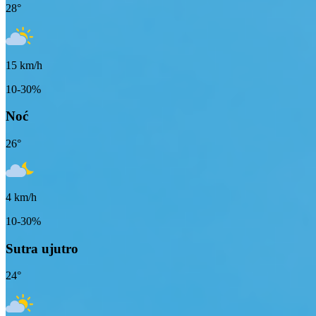
28
°
15
km/h
10-30%
Noć
26
°
4
km/h
10-30%
Sutra ujutro
24
°