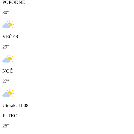
POPODNE
30
°
VEČER
29
°
NOĆ
27
°
Utorak: 11.08
JUTRO
25
°