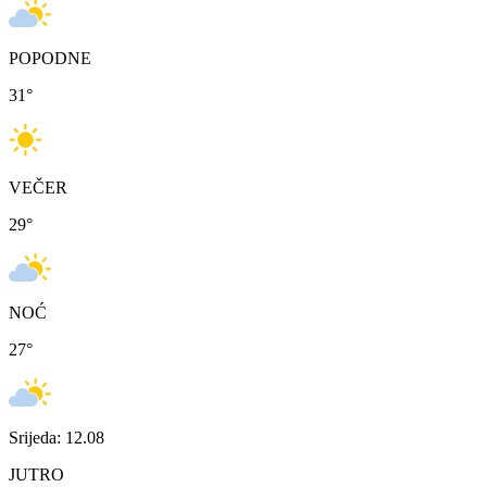
POPODNE
31
°
VEČER
29
°
NOĆ
27
°
Srijeda: 12.08
JUTRO