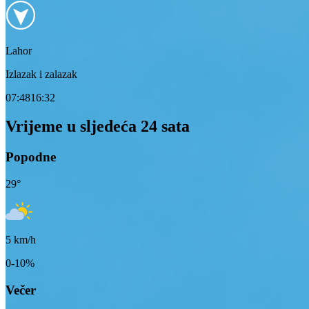
Lahor
Izlazak i zalazak
07:48
16:32
Vrijeme u sljedeća 24 sata
Popodne
29
°
5
km/h
0-10%
Večer