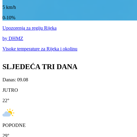
5
km/h
0-10%
Upozorenja
za regiju Rijeka
by DHMZ
Visoke temperature za
Rijeka i okolinu
SLJEDEĆA TRI DANA
Danas: 09.08
JUTRO
22
°
POPODNE
29
°