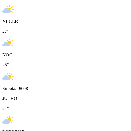
VEČER
27
°
NOĆ
25
°
Subota: 08.08
JUTRO
21
°