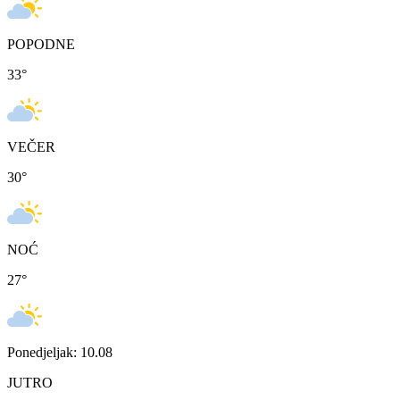
POPODNE
33
°
VEČER
30
°
NOĆ
27
°
Ponedjeljak: 10.08
JUTRO