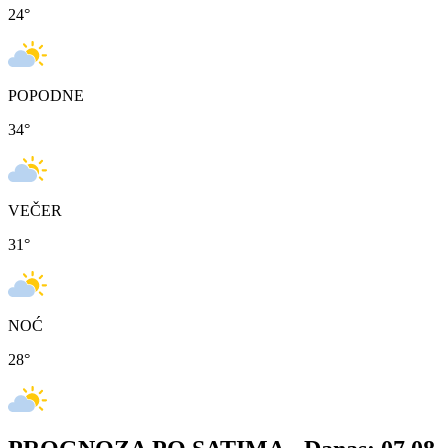
24
°
POPODNE
34
°
VEČER
31
°
NOĆ
28
°