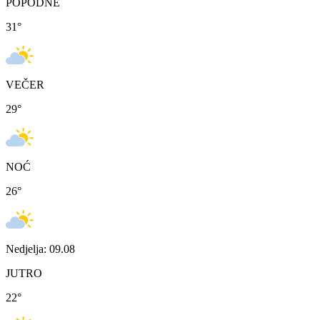
POPODNE
31
°
VEČER
29
°
NOĆ
26
°
Nedjelja: 09.08
JUTRO
22
°