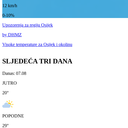
12
km/h
0-10%
Upozorenja
za regiju Osijek
by DHMZ
Visoke temperature za
Osijek i okolinu
SLJEDEĆA TRI DANA
Danas: 07.08
JUTRO
20
°
POPODNE
29
°