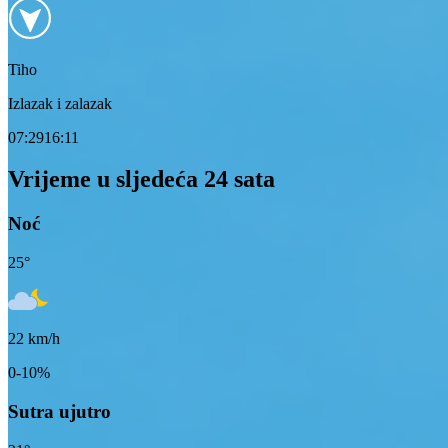
Tiho
Izlazak i zalazak
07:29
16:11
Vrijeme u sljedeća 24 sata
Noć
25
°
22
km/h
0-10%
Sutra ujutro