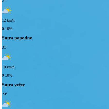
21
°
12
km/h
0-10%
Sutra popodne
31
°
10
km/h
0-10%
Sutra večer
29
°