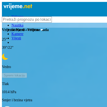
Vrijeme
Bioprognoza
Nautika
Stanje na cestama
Vrijeme
Nard
- Vrijeme sada
Kamere
Vijesti
25
°
39
°/
22
°
Vedro
Spremi lokaciju
Tlak
1014
hPa
Smjer i brzina vjetra