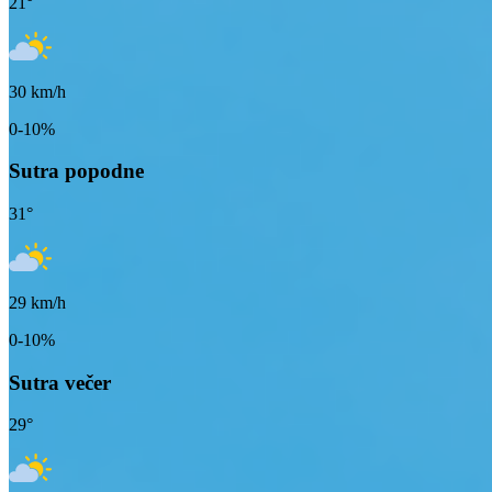
21
°
30
km/h
0-10%
Sutra popodne
31
°
29
km/h
0-10%
Sutra večer
29
°