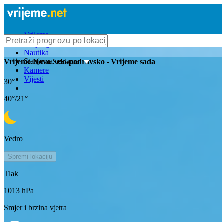
Vrijeme
Bioprognoza
Nautika
Stanje na cestama
Vrijeme
Novo Selo-podravsko
- Vrijeme sada
Kamere
Vijesti
30
°
40
°/
21
°
Vedro
Spremi lokaciju
Tlak
1013
hPa
Smjer i brzina vjetra