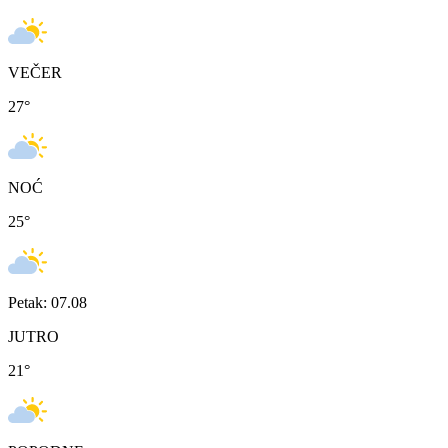
VEČER
27
°
NOĆ
25
°
Petak: 07.08
JUTRO
21
°