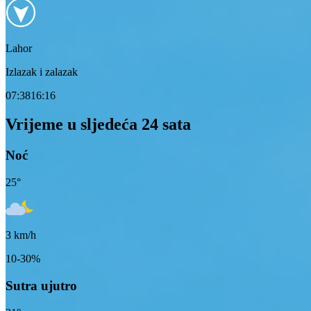
Lahor
Izlazak i zalazak
07:38
16:16
Vrijeme u sljedeća 24 sata
Noć
25
°
3
km/h
10-30%
Sutra ujutro