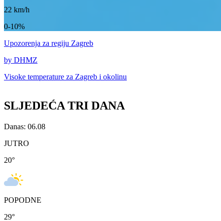
22
km/h
0-10%
Upozorenja
za regiju Zagreb
by DHMZ
Visoke temperature za
Zagreb i okolinu
SLJEDEĆA TRI DANA
Danas: 06.08
JUTRO
20
°
POPODNE
29
°