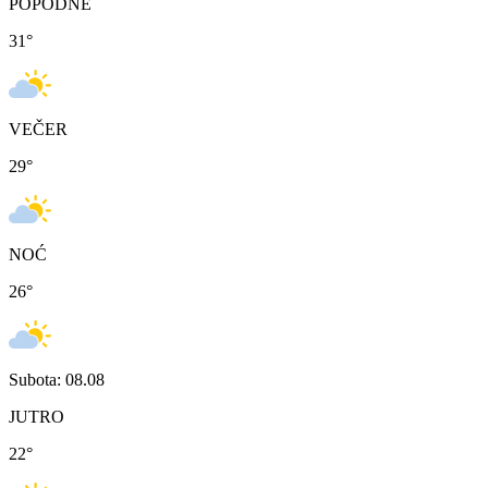
POPODNE
31
°
VEČER
29
°
NOĆ
26
°
Subota: 08.08
JUTRO
22
°