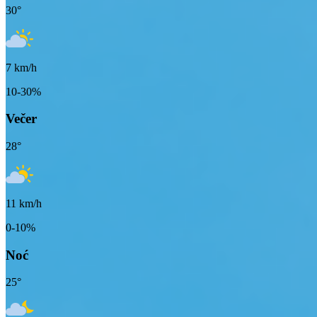
30
°
7
km/h
10-30%
Večer
28
°
11
km/h
0-10%
Noć
25
°