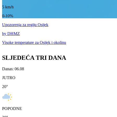
5
km/h
0-10%
Upozorenja
za regiju Osijek
by DHMZ
Visoke temperature za
Osijek i okolinu
SLJEDEĆA TRI DANA
Danas: 06.08
JUTRO
20
°
POPODNE