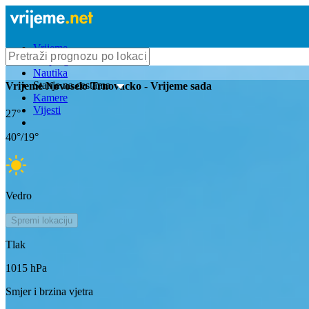
Vrijeme
Bioprognoza
Nautika
Stanje na cestama
Vrijeme
Novoselo Trnovacko
- Vrijeme sada
Kamere
Vijesti
27
°
40
°/
19
°
Vedro
Spremi lokaciju
Tlak
1015
hPa
Smjer i brzina vjetra