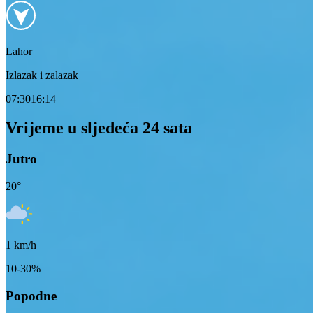
Lahor
Izlazak i zalazak
07:30
16:14
Vrijeme u sljedeća 24 sata
Jutro
20
°
1
km/h
10-30%
Popodne