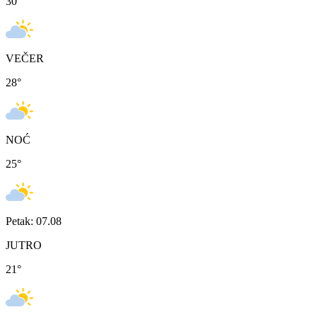
30
°
VEČER
28
°
NOĆ
25
°
Petak: 07.08
JUTRO
21
°