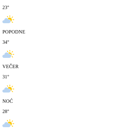
23
°
POPODNE
34
°
VEČER
31
°
NOĆ
28
°