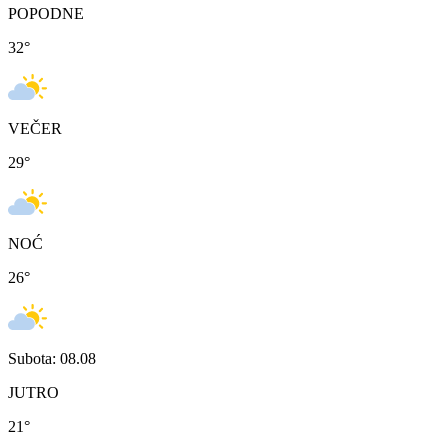
POPODNE
32
°
VEČER
29
°
NOĆ
26
°
Subota: 08.08
JUTRO
21
°