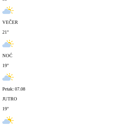
VEČER
21
°
NOĆ
19
°
Petak: 07.08
JUTRO
19
°