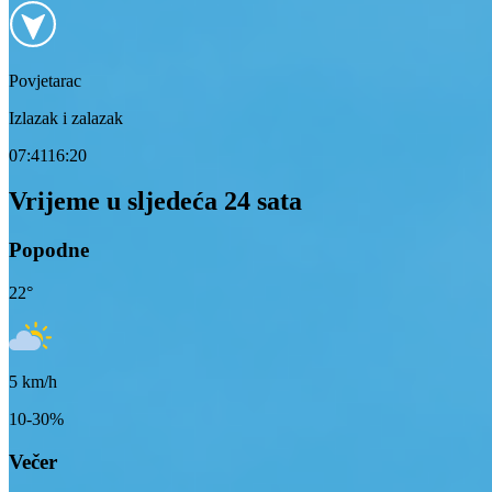
Povjetarac
Izlazak i zalazak
07:41
16:20
Vrijeme u sljedeća 24 sata
Popodne
22
°
5
km/h
10-30%
Večer