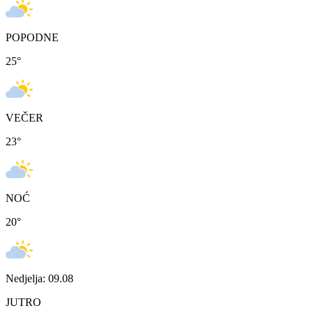
POPODNE
25
°
VEČER
23
°
NOĆ
20
°
Nedjelja: 09.08
JUTRO