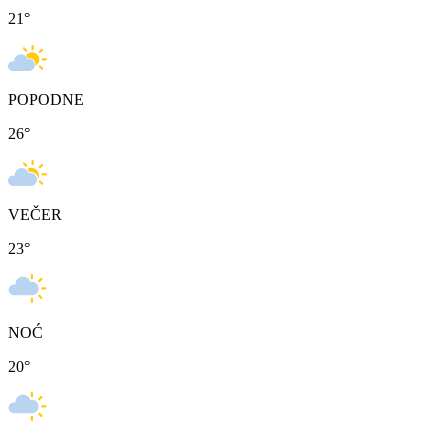
21
°
POPODNE
26
°
VEČER
23
°
NOĆ
20
°