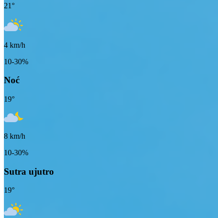
21
°
4
km/h
10-30%
Noć
19
°
8
km/h
10-30%
Sutra ujutro
19
°