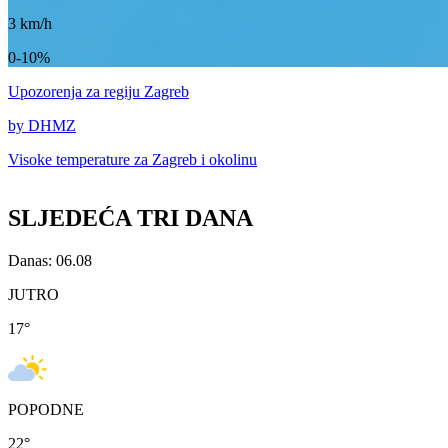
3
km/h
0-10%
Upozorenja
za regiju Zagreb
by DHMZ
Visoke temperature za
Zagreb i okolinu
SLJEDEĆA TRI DANA
Danas: 06.08
JUTRO
17
°
POPODNE
22
°