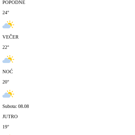
POPODNE
24
°
VEČER
22
°
NOĆ
20
°
Subota: 08.08
JUTRO
19
°