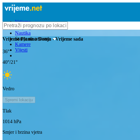
Vrijeme
Bioprognoza
Nautika
Stanje na cestama
Vrijeme
Planina Donja
- Vrijeme sada
Kamere
Vijesti
36
°
40
°/
21
°
Vedro
Spremi lokaciju
Tlak
1014
hPa
Smjer i brzina vjetra