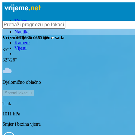
Vrijeme
Bioprognoza
Nautika
Stanje na cestama
Vrijeme
Pluska
- Vrijeme sada
Kamere
Vijesti
35
°
32
°/
26
°
Djelomično oblačno
Spremi lokaciju
Tlak
1011
hPa
Smjer i brzina vjetra