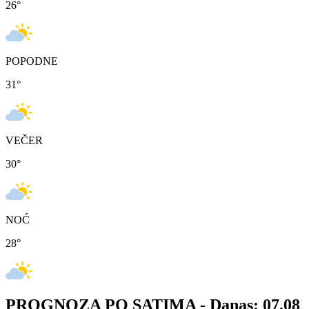
26
°
POPODNE
31
°
VEČER
30
°
NOĆ
28
°
PROGNOZA PO SATIMA -
Danas: 07.08