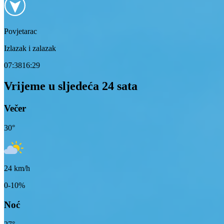
Povjetarac
Izlazak i zalazak
07:38
16:29
Vrijeme u sljedeća 24 sata
Večer
30
°
24
km/h
0-10%
Noć