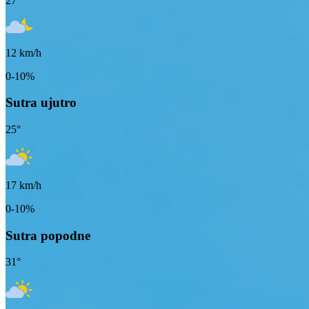
27
°
12
km/h
0-10%
Sutra ujutro
25
°
17
km/h
0-10%
Sutra popodne
31
°