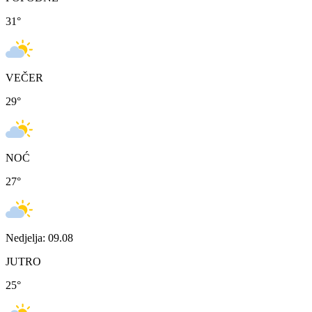
31
°
VEČER
29
°
NOĆ
27
°
Nedjelja: 09.08
JUTRO
25
°