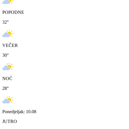
POPODNE
32
°
VEČER
30
°
NOĆ
28
°
Ponedjeljak: 10.08
JUTRO