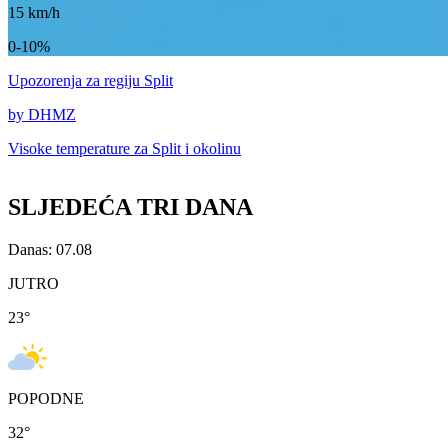
15
km/h
0-10%
Upozorenja
za regiju Split
by DHMZ
Visoke temperature za
Split i okolinu
SLJEDEĆA TRI DANA
Danas: 07.08
JUTRO
23
°
POPODNE
32
°