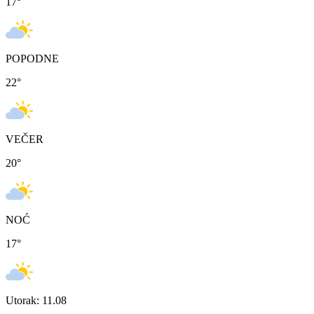
17
°
POPODNE
22
°
VEČER
20
°
NOĆ
17
°
Utorak: 11.08