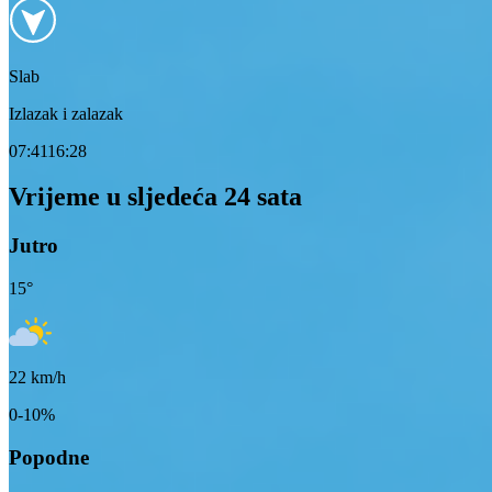
Slab
Izlazak i zalazak
07:41
16:28
Vrijeme u sljedeća 24 sata
Jutro
15
°
22
km/h
0-10%
Popodne