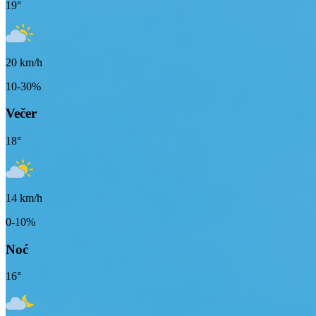
19
°
20
km/h
10-30%
Večer
18
°
14
km/h
0-10%
Noć
16
°