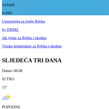
14
km/h
0-10%
Upozorenja
za regiju Rijeka
by DHMZ
Jak vjetar za
Rijeka i okolinu
Visoke temperature za
Rijeka i okolinu
SLJEDEĆA TRI DANA
Danas: 08.08
JUTRO
15
°
POPODNE