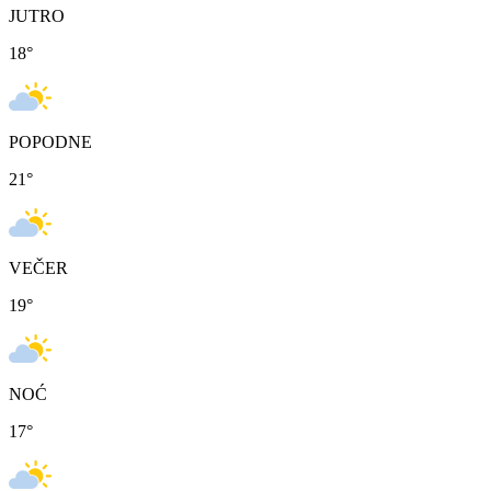
JUTRO
18
°
POPODNE
21
°
VEČER
19
°
NOĆ
17
°