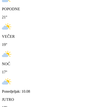
POPODNE
21
°
VEČER
19
°
NOĆ
17
°
Ponedjeljak: 10.08
JUTRO