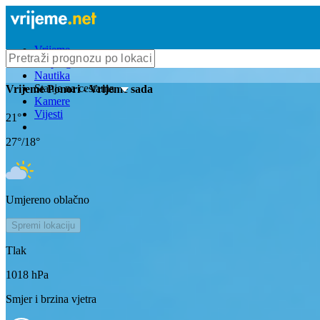
Vrijeme
Bioprognoza
Nautika
Stanje na cestama
Vrijeme
Ponori
- Vrijeme sada
Kamere
Vijesti
21
°
27
°/
18
°
Umjereno oblačno
Spremi lokaciju
Tlak
1018
hPa
Smjer i brzina vjetra