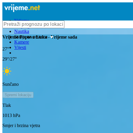
Vrijeme
Bioprognoza
Nautika
Stanje na cestama
Vrijeme
Popova Luka
- Vrijeme sada
Kamere
Vijesti
27
°
29
°/
27
°
Sunčano
Spremi lokaciju
Tlak
1013
hPa
Smjer i brzina vjetra