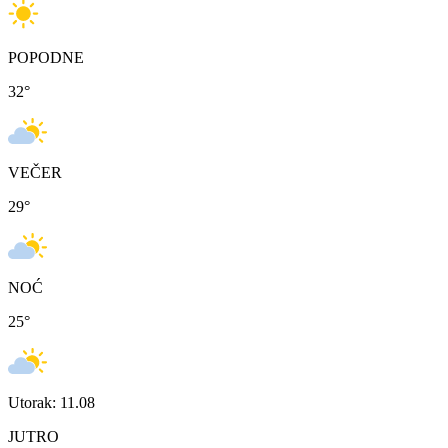
POPODNE
32
°
VEČER
29
°
NOĆ
25
°
Utorak: 11.08
JUTRO