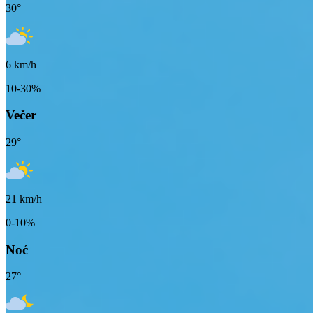
30
°
6
km/h
10-30%
Večer
29
°
21
km/h
0-10%
Noć
27
°