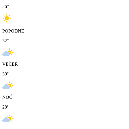
26
°
POPODNE
32
°
VEČER
30
°
NOĆ
28
°