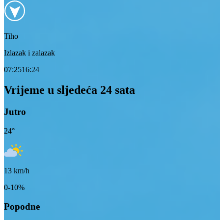
Tiho
Izlazak i zalazak
07:25
16:24
Vrijeme u sljedeća 24 sata
Jutro
24
°
13
km/h
0-10%
Popodne