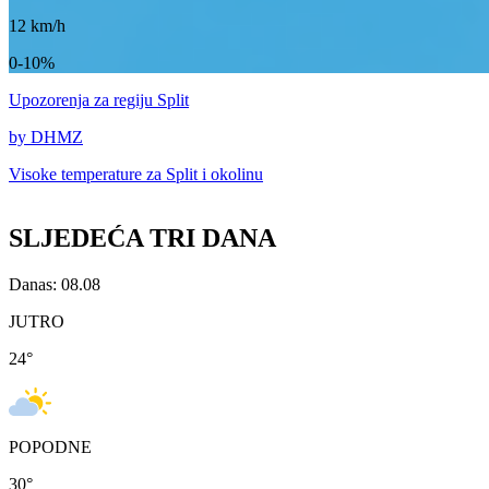
12
km/h
0-10%
Upozorenja
za regiju Split
by DHMZ
Visoke temperature za
Split i okolinu
SLJEDEĆA TRI DANA
Danas: 08.08
JUTRO
24
°
POPODNE
30
°