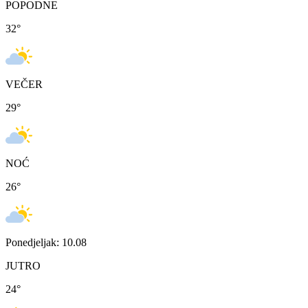
POPODNE
32
°
VEČER
29
°
NOĆ
26
°
Ponedjeljak: 10.08
JUTRO
24
°