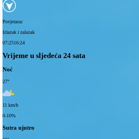
Povjetarac
Izlazak i zalazak
07:25
16:24
Vrijeme u sljedeća 24 sata
Noć
27
°
11
km/h
0-10%
Sutra ujutro