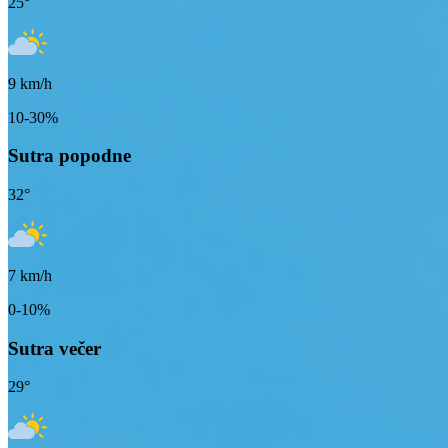
25
°
9
km/h
10-30%
Sutra popodne
32
°
7
km/h
0-10%
Sutra večer
29
°