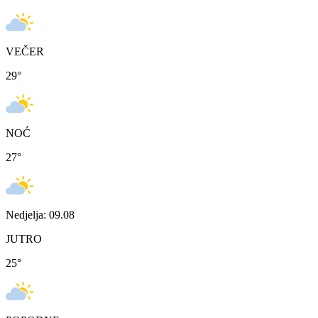
VEČER
29
°
NOĆ
27
°
Nedjelja: 09.08
JUTRO
25
°