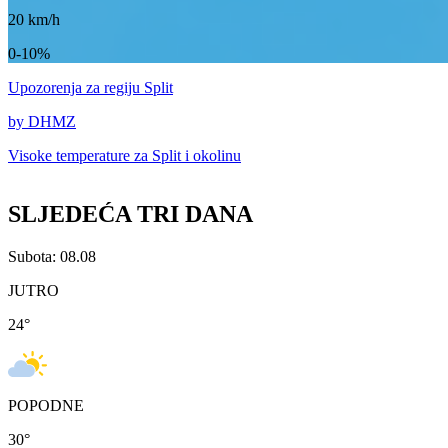
20
km/h
0-10%
Upozorenja
za regiju Split
by DHMZ
Visoke temperature za
Split i okolinu
SLJEDEĆA TRI DANA
Subota: 08.08
JUTRO
24
°
POPODNE
30
°