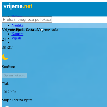
Vrijeme
Bioprognoza
Nautika
Stanje na cestama
Vrijeme
Pozla Gora
- Vrijeme sada
Kamere
Vijesti
24
°
38
°/
21
°
Sunčano
Spremi lokaciju
Tlak
1012
hPa
Smjer i brzina vjetra