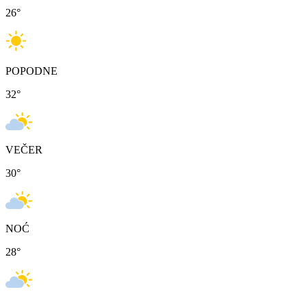
26
°
POPODNE
32
°
VEČER
30
°
NOĆ
28
°