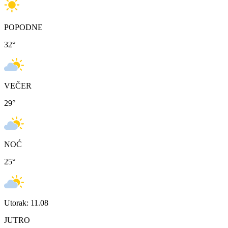
POPODNE
32
°
VEČER
29
°
NOĆ
25
°
Utorak: 11.08
JUTRO