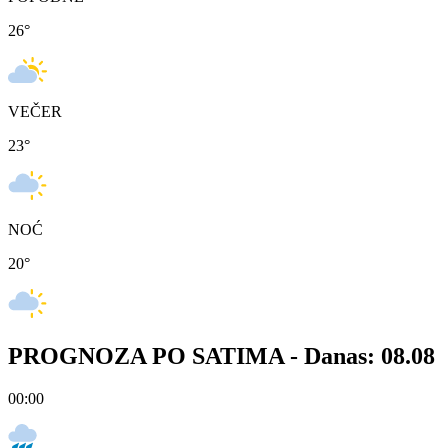
26
°
VEČER
23
°
NOĆ
20
°
PROGNOZA PO SATIMA -
Danas: 08.08
00:00