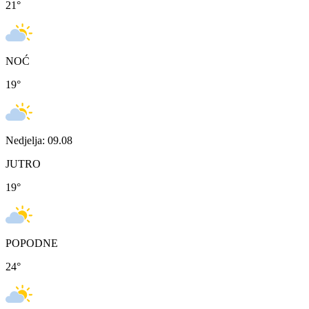
21
°
NOĆ
19
°
Nedjelja: 09.08
JUTRO
19
°
POPODNE
24
°