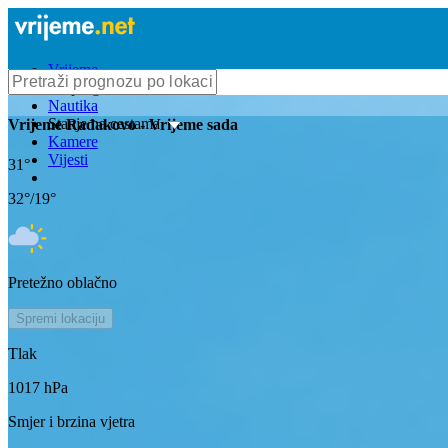
Vrijeme
Bioprognoza
Nautika
Stanje na cestama
Vrijeme
Rađakovo
- Vrijeme sada
Kamere
Vijesti
31
°
32
°/
19
°
Pretežno oblačno
Spremi lokaciju
Tlak
1017
hPa
Smjer i brzina vjetra