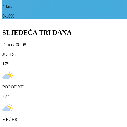
4
km/h
0-10%
SLJEDEĆA TRI DANA
Danas: 08.08
JUTRO
17
°
POPODNE
22
°
VEČER