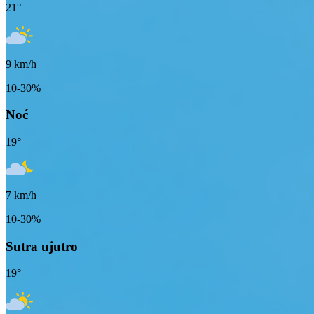
21
°
9
km/h
10-30%
Noć
19
°
7
km/h
10-30%
Sutra ujutro
19
°