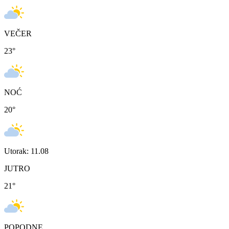
VEČER
23
°
NOĆ
20
°
Utorak: 11.08
JUTRO
21
°
POPODNE