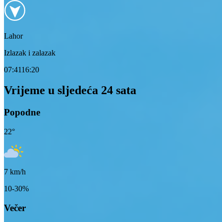
Lahor
Izlazak i zalazak
07:41
16:20
Vrijeme u sljedeća 24 sata
Popodne
22
°
7
km/h
10-30%
Večer