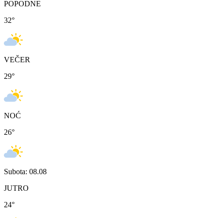
POPODNE
32
°
VEČER
29
°
NOĆ
26
°
Subota: 08.08
JUTRO
24
°