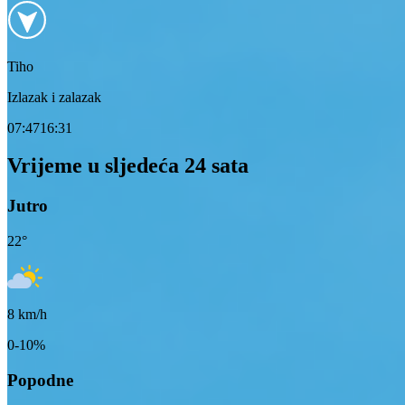
Tiho
Izlazak i zalazak
07:47
16:31
Vrijeme u sljedeća 24 sata
Jutro
22
°
8
km/h
0-10%
Popodne