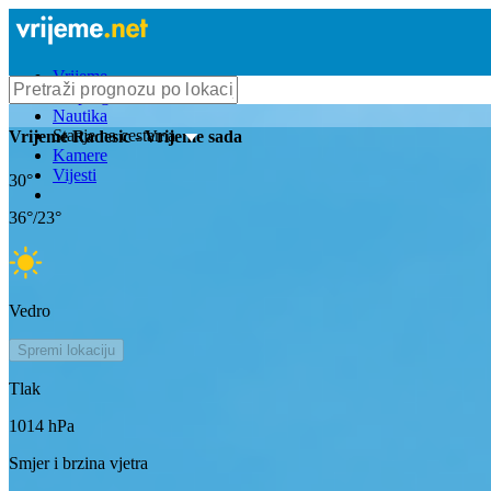
Vrijeme
Bioprognoza
Nautika
Stanje na cestama
Vrijeme
Radesic
- Vrijeme sada
Kamere
Vijesti
30
°
36
°/
23
°
Vedro
Spremi lokaciju
Tlak
1014
hPa
Smjer i brzina vjetra