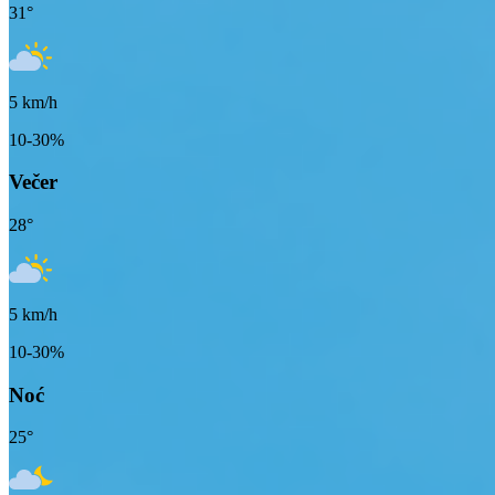
31
°
5
km/h
10-30%
Večer
28
°
5
km/h
10-30%
Noć
25
°