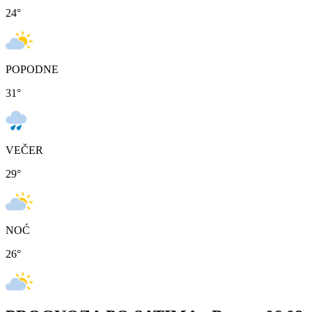
24
°
POPODNE
31
°
VEČER
29
°
NOĆ
26
°