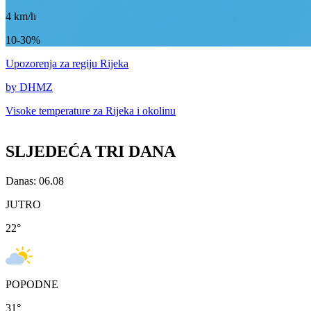
4
km/h
10-30%
Upozorenja
za regiju Rijeka
by DHMZ
Visoke temperature za
Rijeka i okolinu
SLJEDEĆA TRI DANA
Danas: 06.08
JUTRO
22
°
POPODNE
31
°