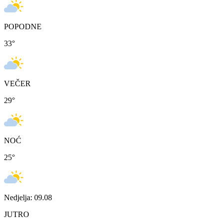
POPODNE
33
°
VEČER
29
°
NOĆ
25
°
Nedjelja: 09.08
JUTRO