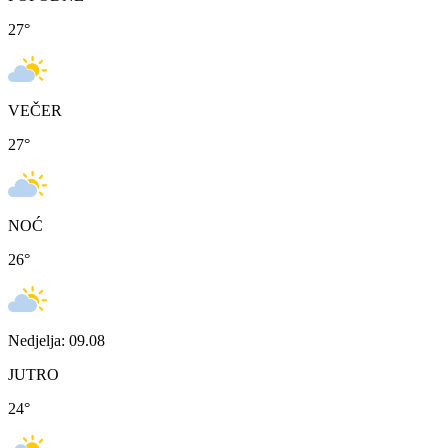
27
°
VEČER
27
°
NOĆ
26
°
Nedjelja: 09.08
JUTRO
24
°