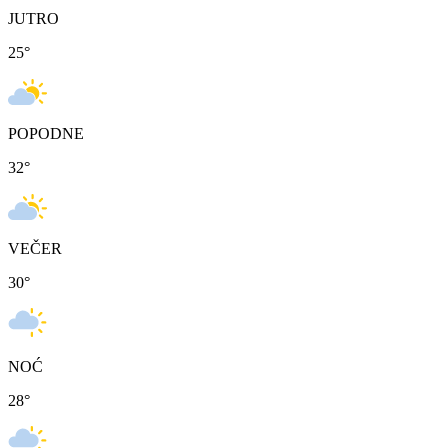
JUTRO
25
°
POPODNE
32
°
VEČER
30
°
NOĆ
28
°