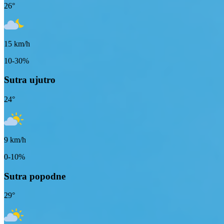
26
°
15
km/h
10-30%
Sutra ujutro
24
°
9
km/h
0-10%
Sutra popodne
29
°