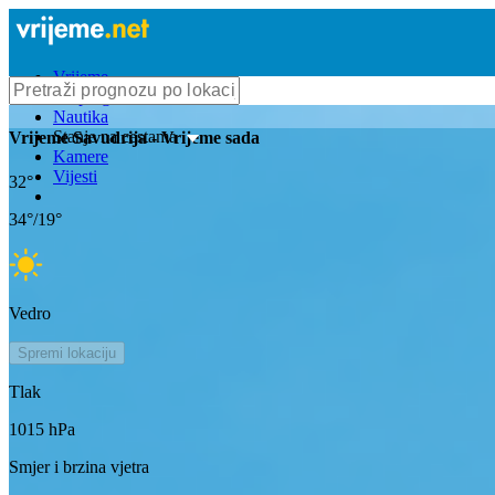
Vrijeme
Bioprognoza
Nautika
Stanje na cestama
Vrijeme
Savudrija
- Vrijeme sada
Kamere
Vijesti
32
°
34
°/
19
°
Vedro
Spremi lokaciju
Tlak
1015
hPa
Smjer i brzina vjetra