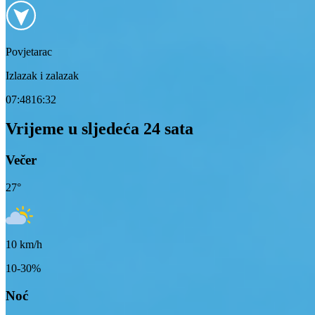
Povjetarac
Izlazak i zalazak
07:48
16:32
Vrijeme u sljedeća 24 sata
Večer
27
°
10
km/h
10-30%
Noć