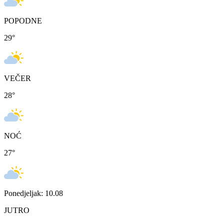
POPODNE
29
°
VEČER
28
°
NOĆ
27
°
Ponedjeljak: 10.08
JUTRO