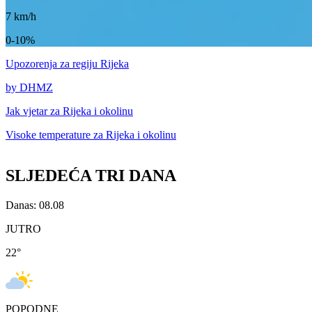
7
km/h
0-10%
Upozorenja
za regiju Rijeka
by DHMZ
Jak vjetar za
Rijeka i okolinu
Visoke temperature za
Rijeka i okolinu
SLJEDEĆA TRI DANA
Danas: 08.08
JUTRO
22
°
POPODNE