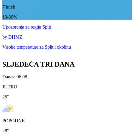
7
km/h
10-30%
Upozorenja
za regiju Split
by DHMZ
Visoke temperature za
Split i okolinu
SLJEDEĆA TRI DANA
Danas: 06.08
JUTRO
25
°
POPODNE
28
°