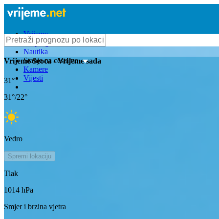
Vrijeme
Bioprognoza
Nautika
Stanje na cestama
Vrijeme
Seoca
- Vrijeme sada
Kamere
Vijesti
31
°
31
°/
22
°
Vedro
Spremi lokaciju
Tlak
1014
hPa
Smjer i brzina vjetra