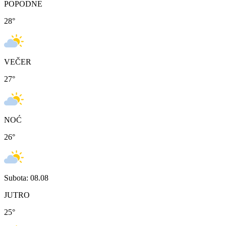
POPODNE
28
°
VEČER
27
°
NOĆ
26
°
Subota: 08.08
JUTRO
25
°