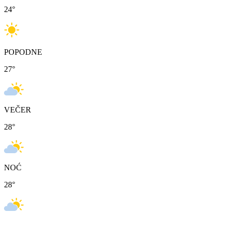
24
°
POPODNE
27
°
VEČER
28
°
NOĆ
28
°