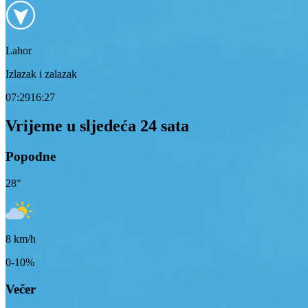
Lahor
Izlazak i zalazak
07:29
16:27
Vrijeme u sljedeća 24 sata
Popodne
28
°
8
km/h
0-10%
Večer