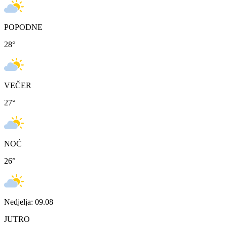
POPODNE
28
°
VEČER
27
°
NOĆ
26
°
Nedjelja: 09.08
JUTRO