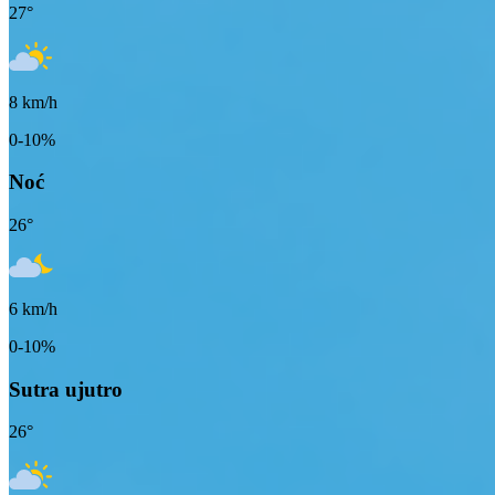
27
°
8
km/h
0-10%
Noć
26
°
6
km/h
0-10%
Sutra ujutro
26
°