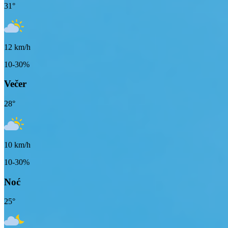
31
°
12
km/h
10-30%
Večer
28
°
10
km/h
10-30%
Noć
25
°