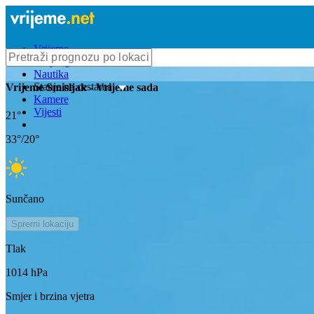
Vrijeme
Bioprognoza
Nautika
Stanje na cestama
Vrijeme
Smisljak
- Vrijeme sada
Kamere
Vijesti
21
°
33
°/
20
°
Sunčano
Spremi lokaciju
Tlak
1014
hPa
Smjer i brzina vjetra