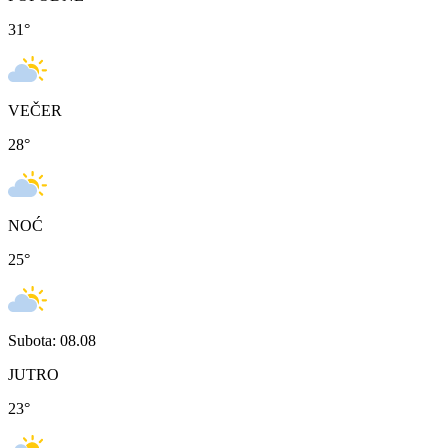
31
°
VEČER
28
°
NOĆ
25
°
Subota: 08.08
JUTRO
23
°