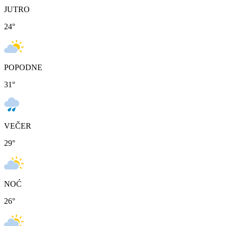
JUTRO
24
°
POPODNE
31
°
VEČER
29
°
NOĆ
26
°