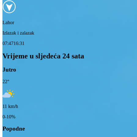
Lahor
Izlazak i zalazak
07:47
16:31
Vrijeme u sljedeća 24 sata
Jutro
22
°
11
km/h
0-10%
Popodne