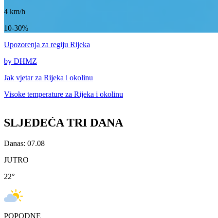
4
km/h
10-30%
Upozorenja
za regiju Rijeka
by DHMZ
Jak vjetar za
Rijeka i okolinu
Visoke temperature za
Rijeka i okolinu
SLJEDEĆA TRI DANA
Danas: 07.08
JUTRO
22
°
POPODNE