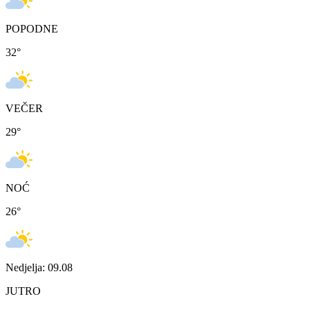
POPODNE
32
°
VEČER
29
°
NOĆ
26
°
Nedjelja: 09.08
JUTRO