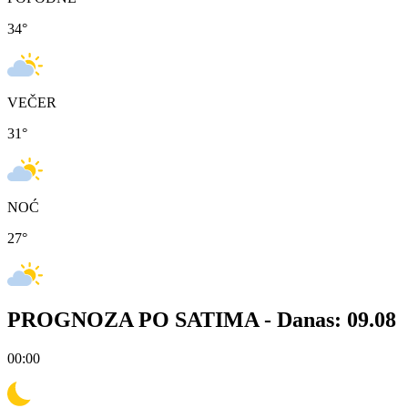
34
°
VEČER
31
°
NOĆ
27
°
PROGNOZA PO SATIMA -
Danas: 09.08
00:00