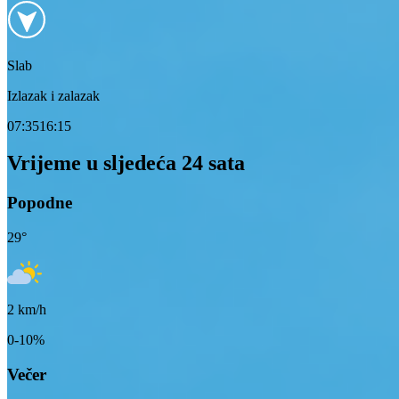
Slab
Izlazak i zalazak
07:35
16:15
Vrijeme u sljedeća 24 sata
Popodne
29
°
2
km/h
0-10%
Večer