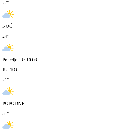
27
°
NOĆ
24
°
Ponedjeljak: 10.08
JUTRO
21
°
POPODNE
31
°