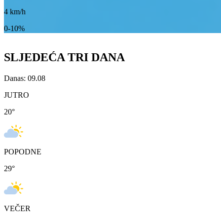
4
km/h
0-10%
SLJEDEĆA TRI DANA
Danas: 09.08
JUTRO
20
°
POPODNE
29
°
VEČER