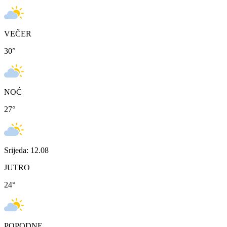
VEČER
30
°
NOĆ
27
°
Srijeda: 12.08
JUTRO
24
°
POPODNE