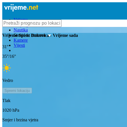
Vrijeme
Bioprognoza
Nautika
Stanje na cestama
Vrijeme
Spisic Bukovica
- Vrijeme sada
Kamere
Vijesti
31
°
35
°/
16
°
Vedro
Spremi lokaciju
Tlak
1020
hPa
Smjer i brzina vjetra