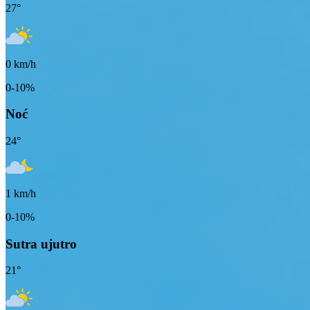
27
°
0
km/h
0-10%
Noć
24
°
1
km/h
0-10%
Sutra ujutro
21
°