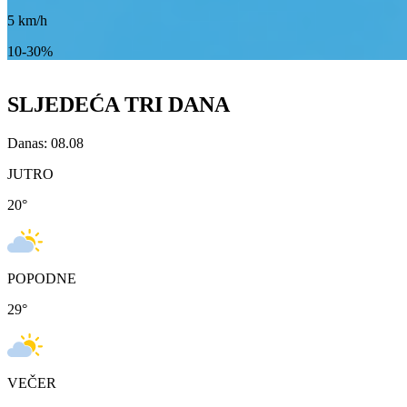
5
km/h
10-30%
SLJEDEĆA TRI DANA
Danas: 08.08
JUTRO
20
°
POPODNE
29
°
VEČER