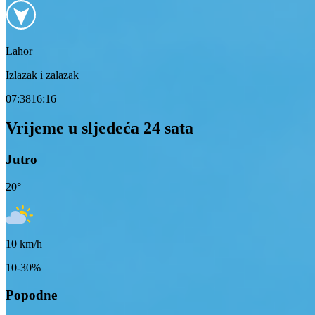
Lahor
Izlazak i zalazak
07:38
16:16
Vrijeme u sljedeća 24 sata
Jutro
20
°
10
km/h
10-30%
Popodne