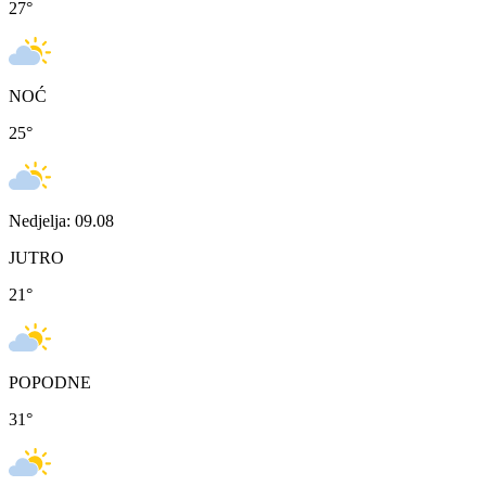
27
°
NOĆ
25
°
Nedjelja: 09.08
JUTRO
21
°
POPODNE
31
°