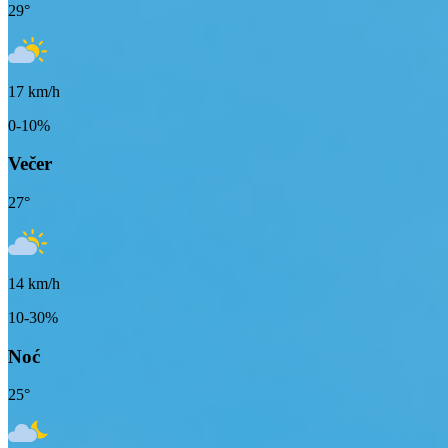
29
°
17
km/h
0-10%
Večer
27
°
14
km/h
10-30%
Noć
25
°