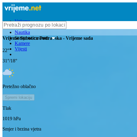
Vrijeme
Bioprognoza
Nautika
Stanje na cestama
Vrijeme
Subotica Podravska
- Vrijeme sada
Kamere
Vijesti
22
°
31
°/
18
°
Pretežno oblačno
Spremi lokaciju
Tlak
1019
hPa
Smjer i brzina vjetra