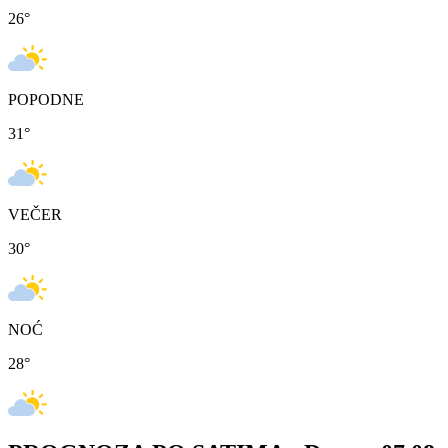
26
°
POPODNE
31
°
VEČER
30
°
NOĆ
28
°