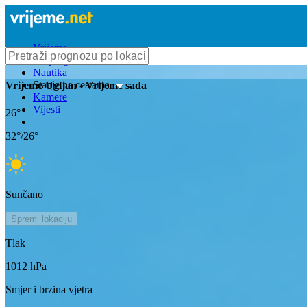
Vrijeme
Bioprognoza
Nautika
Stanje na cestama
Vrijeme
Ugljan
- Vrijeme sada
Kamere
Vijesti
26
°
32
°/
26
°
Sunčano
Spremi lokaciju
Tlak
1012
hPa
Smjer i brzina vjetra