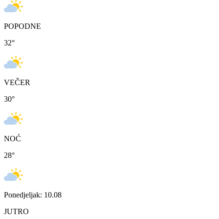
POPODNE
32
°
VEČER
30
°
NOĆ
28
°
Ponedjeljak: 10.08
JUTRO