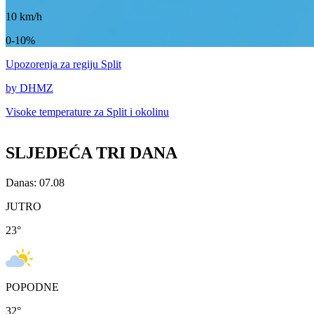
10
km/h
0-10%
Upozorenja
za regiju Split
by DHMZ
Visoke temperature za
Split i okolinu
SLJEDEĆA TRI DANA
Danas: 07.08
JUTRO
23
°
POPODNE
32
°