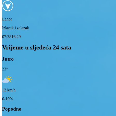
Lahor
Izlazak i zalazak
07:38
16:29
Vrijeme u sljedeća 24 sata
Jutro
23
°
12
km/h
0-10%
Popodne