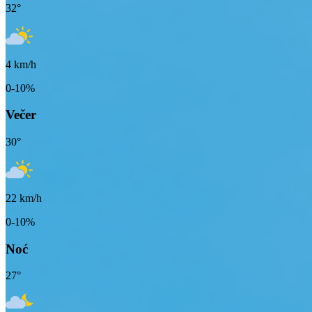
32
°
4
km/h
0-10%
Večer
30
°
22
km/h
0-10%
Noć
27
°