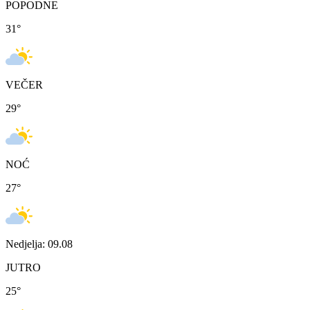
POPODNE
31
°
VEČER
29
°
NOĆ
27
°
Nedjelja: 09.08
JUTRO
25
°