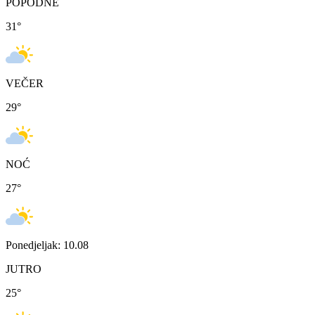
POPODNE
31
°
VEČER
29
°
NOĆ
27
°
Ponedjeljak: 10.08
JUTRO
25
°