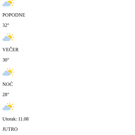
POPODNE
32
°
VEČER
30
°
NOĆ
28
°
Utorak: 11.08
JUTRO