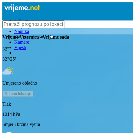
Vrijeme
Bioprognoza
Nautika
Stanje na cestama
Vrijeme
Veternica
- Vrijeme sada
Kamere
Vijesti
32
°
32
°/
25
°
Umjereno oblačno
Spremi lokaciju
Tlak
1014
hPa
Smjer i brzina vjetra