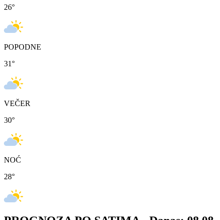
26
°
POPODNE
31
°
VEČER
30
°
NOĆ
28
°