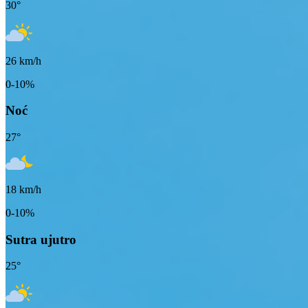
30
°
26
km/h
0-10%
Noć
27
°
18
km/h
0-10%
Sutra ujutro
25
°