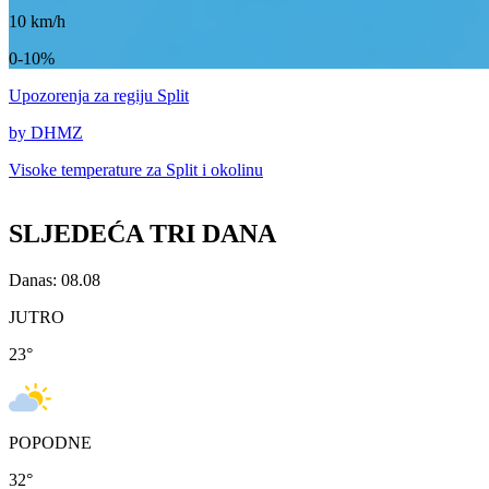
10
km/h
0-10%
Upozorenja
za regiju Split
by DHMZ
Visoke temperature za
Split i okolinu
SLJEDEĆA TRI DANA
Danas: 08.08
JUTRO
23
°
POPODNE
32
°