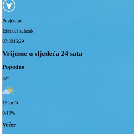
Povjetarac
Izlazak i zalazak
07:38
16:29
Vrijeme u sljedeća 24 sata
Popodne
32
°
15
km/h
0-10%
Večer