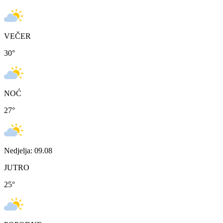
VEČER
30
°
NOĆ
27
°
Nedjelja: 09.08
JUTRO
25
°