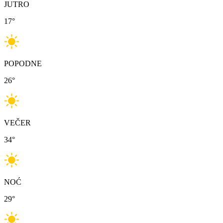
JUTRO
17
°
POPODNE
26
°
VEČER
34
°
NOĆ
29
°