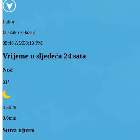
Lahor
Izlazak i zalazak
05:48 AM
08:19 PM
Vrijeme u sljedeća 24 sata
Noć
31
°
4
km/h
0.0mm
Sutra ujutro