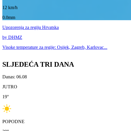
12
km/h
0.0mm
Upozorenja
za regiju Hrvatska
by DHMZ
Visoke temperature za
regije: Osijek, Zagreb, Karlovac...
SLJEDEĆA TRI DANA
Danas: 06.08
JUTRO
19
°
POPODNE