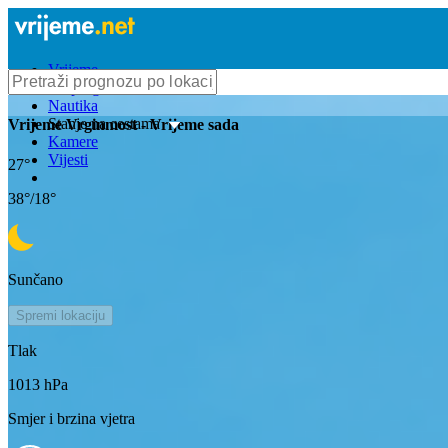
Vrijeme
Bioprognoza
Nautika
Stanje na cestama
Vrijeme
Vrginmost
- Vrijeme sada
Kamere
Vijesti
27
°
38
°/
18
°
Sunčano
Spremi lokaciju
Tlak
1013
hPa
Smjer i brzina vjetra