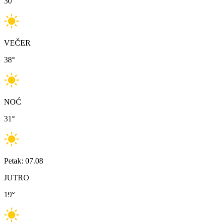
30
°
VEČER
38
°
NOĆ
31
°
Petak: 07.08
JUTRO
19
°