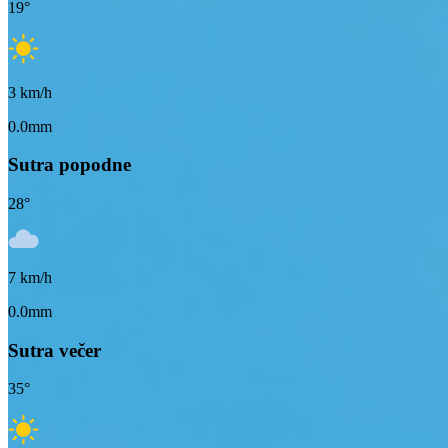
19
°
3
km/h
0.0mm
Sutra popodne
28
°
7
km/h
0.0mm
Sutra večer
35
°