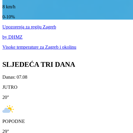
8
km/h
0-10%
Upozorenja
za regiju Zagreb
by DHMZ
Visoke temperature za
Zagreb i okolinu
SLJEDEĆA TRI DANA
Danas: 07.08
JUTRO
20
°
POPODNE
29
°