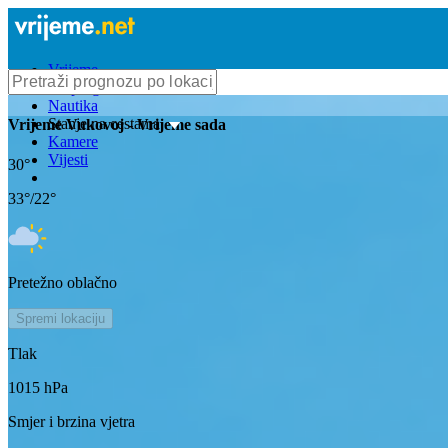
Vrijeme
Bioprognoza
Nautika
Stanje na cestama
Vrijeme
Vukovoj
- Vrijeme sada
Kamere
Vijesti
30
°
33
°/
22
°
Pretežno oblačno
Spremi lokaciju
Tlak
1015
hPa
Smjer i brzina vjetra