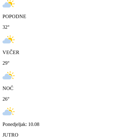
POPODNE
32
°
VEČER
29
°
NOĆ
26
°
Ponedjeljak: 10.08
JUTRO