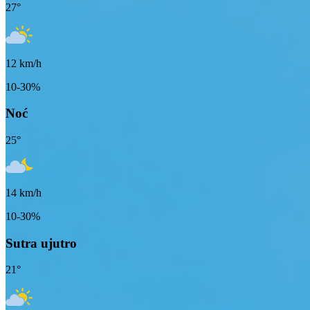
27
°
12
km/h
10-30%
Noć
25
°
14
km/h
10-30%
Sutra ujutro
21
°