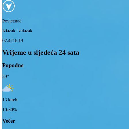
Povjetarac
Izlazak i zalazak
07:42
16:19
Vrijeme u sljedeća 24 sata
Popodne
29
°
13
km/h
10-30%
Večer