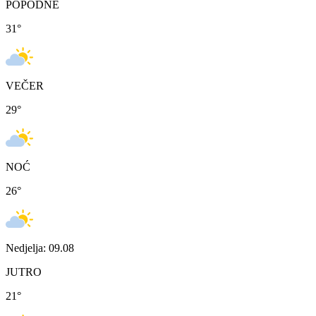
POPODNE
31
°
VEČER
29
°
NOĆ
26
°
Nedjelja: 09.08
JUTRO
21
°