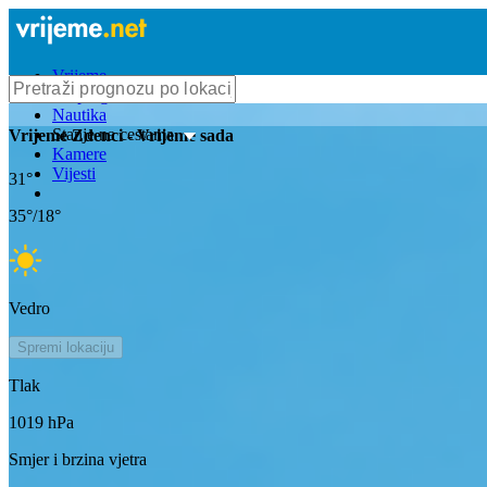
Vrijeme
Bioprognoza
Nautika
Stanje na cestama
Vrijeme
Zdenci
- Vrijeme sada
Kamere
Vijesti
31
°
35
°/
18
°
Vedro
Spremi lokaciju
Tlak
1019
hPa
Smjer i brzina vjetra