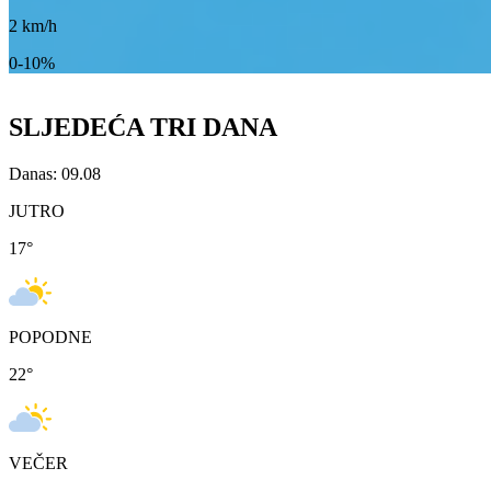
2
km/h
0-10%
SLJEDEĆA TRI DANA
Danas: 09.08
JUTRO
17
°
POPODNE
22
°
VEČER