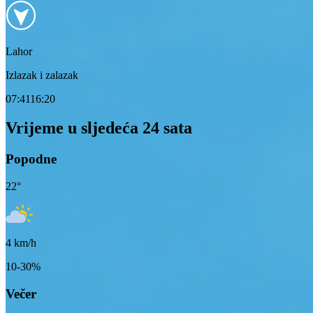
Lahor
Izlazak i zalazak
07:41
16:20
Vrijeme u sljedeća 24 sata
Popodne
22
°
4
km/h
10-30%
Večer