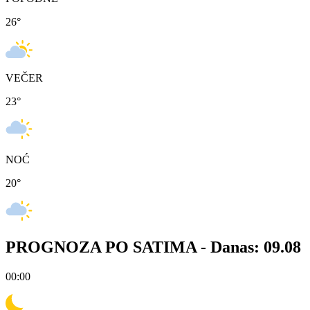
26
°
VEČER
23
°
NOĆ
20
°
PROGNOZA PO SATIMA -
Danas: 09.08
00:00