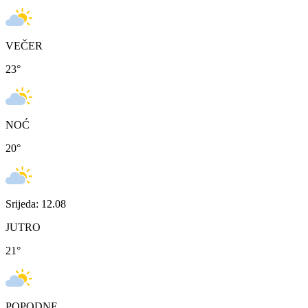
VEČER
23
°
NOĆ
20
°
Srijeda: 12.08
JUTRO
21
°
POPODNE