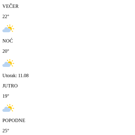
VEČER
22
°
NOĆ
20
°
Utorak: 11.08
JUTRO
19
°
POPODNE
25
°