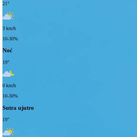
21
°
3
km/h
10-30%
Noć
19
°
0
km/h
10-30%
Sutra ujutro
19
°