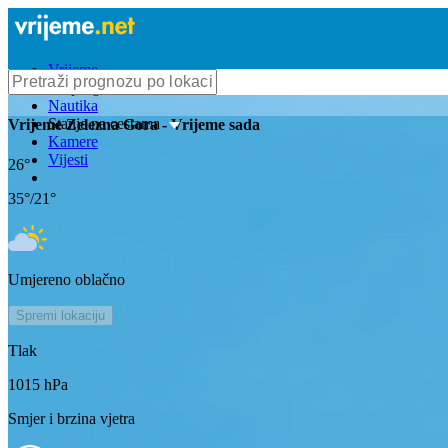
Vrijeme
Bioprognoza
Nautika
Stanje na cestama
Vrijeme
Zelezna Gora
- Vrijeme sada
Kamere
Vijesti
26
°
35
°/
21
°
Umjereno oblačno
Spremi lokaciju
Tlak
1015
hPa
Smjer i brzina vjetra