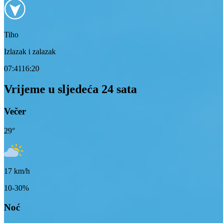
Tiho
Izlazak i zalazak
07:41
16:20
Vrijeme u sljedeća 24 sata
Večer
29
°
17
km/h
10-30%
Noć