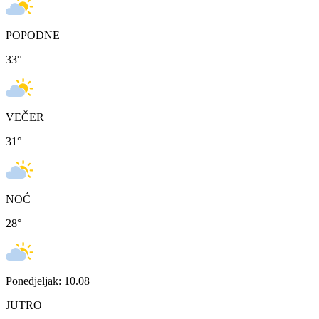
POPODNE
33
°
VEČER
31
°
NOĆ
28
°
Ponedjeljak: 10.08
JUTRO