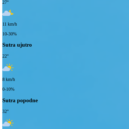
27
°
11
km/h
10-30%
Sutra ujutro
22
°
8
km/h
0-10%
Sutra popodne
32
°