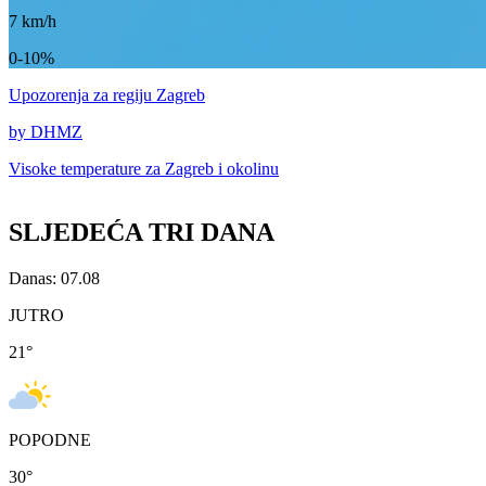
7
km/h
0-10%
Upozorenja
za regiju Zagreb
by DHMZ
Visoke temperature za
Zagreb i okolinu
SLJEDEĆA TRI DANA
Danas: 07.08
JUTRO
21
°
POPODNE
30
°