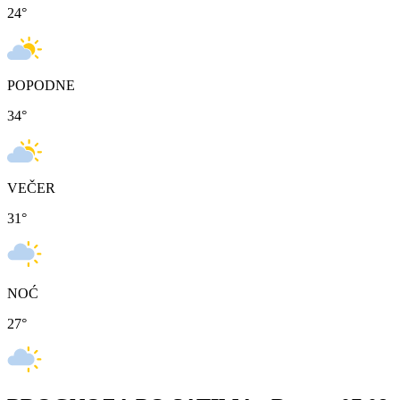
24
°
POPODNE
34
°
VEČER
31
°
NOĆ
27
°