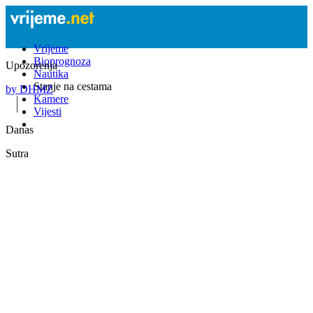
Vrijeme
Bioprognoza
Upozorenja
Nautika
Stanje na cestama
by DHMZ
Kamere
Vijesti
Danas
Sutra