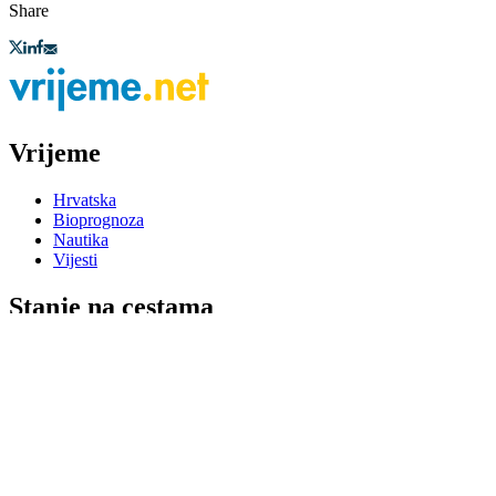
Share
Vrijeme
Hrvatska
Bioprognoza
Nautika
Vijesti
Stanje na cestama
Stanje u prometu
Granični prijelazi
Kamere
Kamere po gradovima