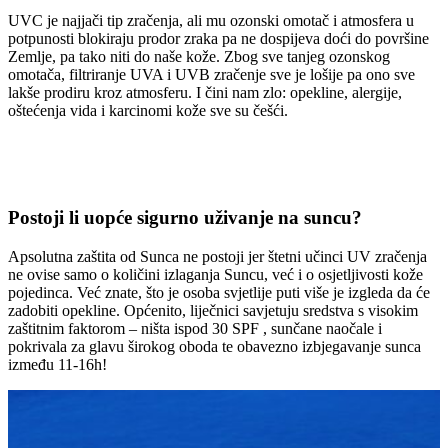
UVC je najjači tip zračenja, ali mu ozonski omotač i atmosfera u
potpunosti blokiraju prodor zraka pa ne dospijeva doći do površine
Zemlje, pa tako niti do naše kože. Zbog sve tanjeg ozonskog
omotača, filtriranje UVA i UVB zračenje sve je lošije pa ono sve
lakše prodiru kroz atmosferu. I čini nam zlo: opekline, alergije,
oštećenja vida i karcinomi kože sve su češći.
Postoji li uopće sigurno uživanje na suncu?
Apsolutna zaštita od Sunca ne postoji jer štetni učinci UV zračenja
ne ovise samo o količini izlaganja Suncu, već i o osjetljivosti kože
pojedinca. Već znate, što je osoba svjetlije puti više je izgleda da će
zadobiti opekline. Općenito, liječnici savjetuju sredstva s visokim
zaštitnim faktorom – ništa ispod 30 SPF , sunčane naočale i
pokrivala za glavu širokog oboda te obavezno izbjegavanje sunca
između 11-16h!