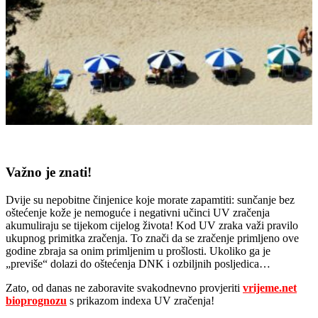
V
ažno je znati!
Dvije su nepobitne činjenice koje morate zapamtiti: sunčanje bez
oštećenje kože je nemoguće i negativni učinci UV zračenja
akumuliraju se tijekom cijelog života! Kod UV zraka važi pravilo
ukupnog primitka zračenja. To znači da se zračenje primljeno ove
godine zbraja sa onim primljenim u prošlosti. Ukoliko ga je
„previše“ dolazi do oštećenja DNK i ozbiljnih posljedica…
Zato, od danas ne zaboravite svakodnevno provjeriti
vrijeme.net
bioprognozu
s prikazom indexa UV zračenja!