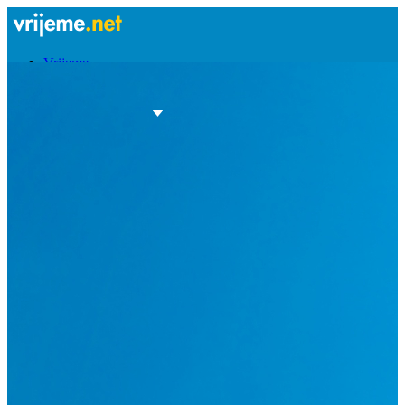
Vrijeme
Bioprognoza
Nautika
Stanje na cestama
Kamere
Vijesti