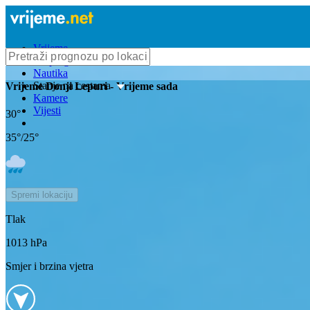
Vrijeme
Bioprognoza
Nautika
Stanje na cestama
Vrijeme
Donji Lepuri
- Vrijeme sada
Kamere
Vijesti
30
°
35
°/
25
°
Spremi lokaciju
Tlak
1013
hPa
Smjer i brzina vjetra