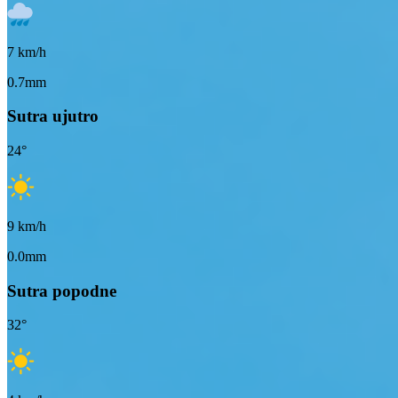
7
km/h
0.7mm
Sutra ujutro
24
°
9
km/h
0.0mm
Sutra popodne
32
°