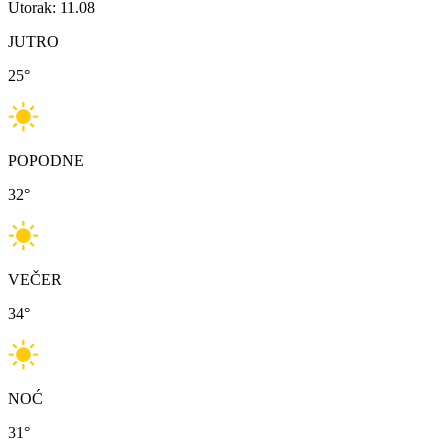
Utorak: 11.08
JUTRO
25
°
POPODNE
32
°
VEČER
34
°
NOĆ
31
°