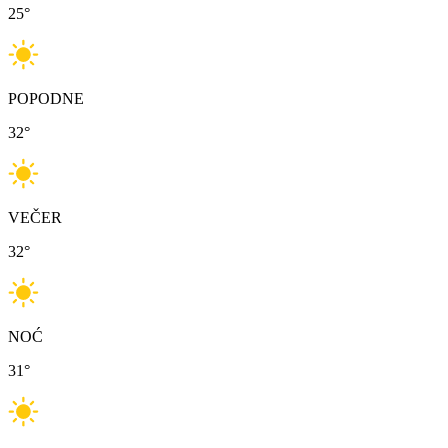
25
°
POPODNE
32
°
VEČER
32
°
NOĆ
31
°