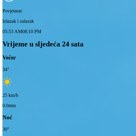
Povjetarac
Izlazak i zalazak
05:53 AM
08:10 PM
Vrijeme u sljedeća 24 sata
Večer
34
°
25
km/h
0.0mm
Noć
30
°