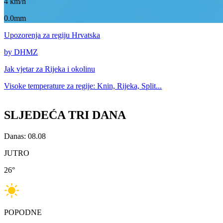
4
km/h
0.0mm
Upozorenja
za regiju Hrvatska
by DHMZ
Jak vjetar za
Rijeka i okolinu
Visoke temperature za
regije: Knin, Rijeka, Split...
SLJEDEĆA TRI DANA
Danas: 08.08
JUTRO
26
°
POPODNE