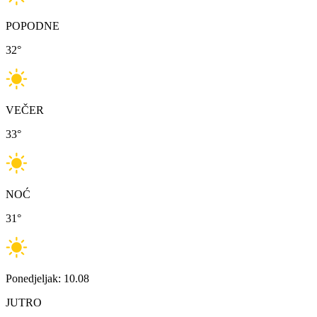
POPODNE
32
°
VEČER
33
°
NOĆ
31
°
Ponedjeljak: 10.08
JUTRO