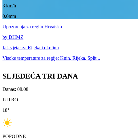
3
km/h
0.0mm
Upozorenja
za regiju Hrvatska
by DHMZ
Jak vjetar za
Rijeka i okolinu
Visoke temperature za
regije: Knin, Rijeka, Split...
SLJEDEĆA TRI DANA
Danas: 08.08
JUTRO
18
°
POPODNE