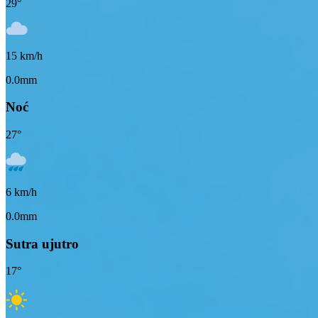
29
°
15
km/h
0.0mm
Noć
27
°
6
km/h
0.0mm
Sutra ujutro
17
°