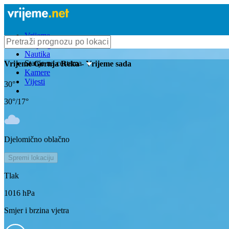
Vrijeme
Bioprognoza
Nautika
Stanje na cestama
Vrijeme
Gornja Reka
- Vrijeme sada
Kamere
Vijesti
30
°
30
°/
17
°
Djelomično oblačno
Spremi lokaciju
Tlak
1016
hPa
Smjer i brzina vjetra