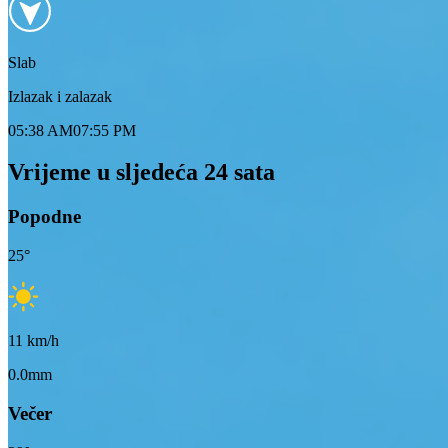
Slab
Izlazak i zalazak
05:38 AM
07:55 PM
Vrijeme u sljedeća 24 sata
Popodne
25
°
11
km/h
0.0mm
Večer