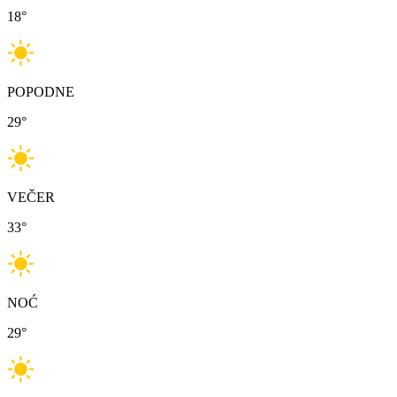
18
°
POPODNE
29
°
VEČER
33
°
NOĆ
29
°